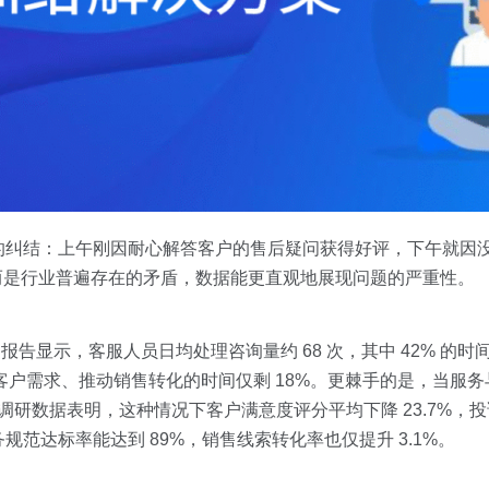
的纠结：上午刚因耐心解答客户的售后疑问获得好评，下午就因
，而是行业普遍存在的矛盾，数据能更直观地展现问题的严重性。
报告显示，客服人员日均处理咨询量约 68 次，其中 42% 的时
掘客户需求、推动销售转化的时间仅剩 18%。更棘手的是，当服
研数据表明，这种情况下客户满意度评分平均下降 23.7%，投诉
范达标率能达到 89%，销售线索转化率也仅提升 3.1%。