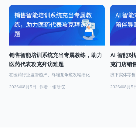
销售智能培训系统充当专属教练，助力
AI 智能
医药代表攻克拜访难题
克门店销
在医药行业监管趋严、终端竞争愈发精细化
线下实体零售
2026年8月5日
作者：销研院
2026年8月5