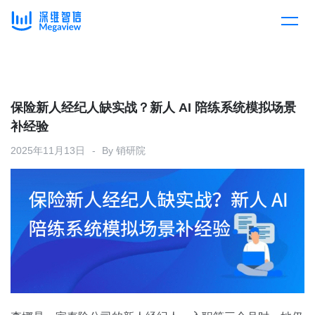
产品
Skip
to
content
解决方案
产品总览
保险新人经纪人缺实战？新人 AI 陪练系统模拟场景
补经验
客户案例
产品集成
按行业
2025年11月13日
By
销研院
企业服务
开放平台
下载客户端
消费医疗
定价
教育
资源中心
汽车