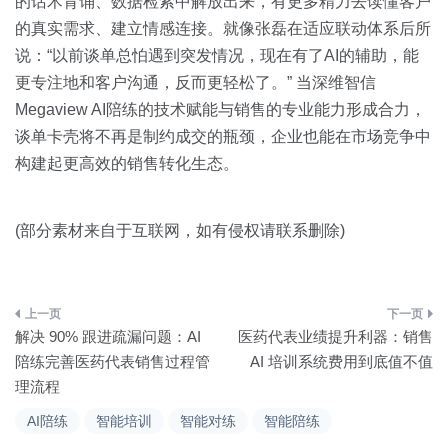
的话术背诵、数据检索中解放出来，有更多精力去读懂客户
的真实需求、建立情感连接。就像张磊在适应联动体系后所
说：“以前谈单总怕遇到突发情况，现在有了AI的辅助，能
更专注地和客户沟通，反而更轻松了。” 当深维智信
Megaview AI陪练的技术赋能与销售的专业能力形成合力，
谈单卡壳将不再是制约成交的瓶颈，企业也能在市场竞争中
构建起更高效的销售转化生态。
(部分素材来自于互联网，如有侵权请联系删除)
文
解决 90% 跟进疏漏问题：AI
医药代表业绩提升利器：销售
章
陪练完善医药代表销售过程管
AI 培训系统费用到底值不值
理流程
导
AI陪练
智能培训
智能对练
智能陪练
航