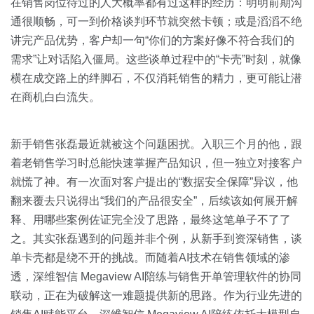
关于我们
资源中心
在销售岗位待过的人大概率都有过这样的经历：明明前期沟
房地产
通很顺畅，可一到价格谈判环节就突然卡顿；或是滔滔不绝
全部
讲完产品优势，客户却一句“你们的方案好像不符合我们的
金融
需求”让对话陷入僵局。这些谈单过程中的“卡壳”时刻，就像
预约演示
白皮书
横在成交路上的绊脚石，不仅消耗销售的精力，更可能让潜
按角色
在商机白白流失。
销售会话智能
销售人员
新手销售张磊最近就被这个问题困扰。入职三个月的他，跟
销售管理
着老销售学习时总能快速掌握产品知识，但一独立对接客户
就慌了神。有一次面对客户提出的“数据安全保障”异议，他
按业务场景
翻来覆去只说得出“我们的产品很安全”，后续该如何展开解
释、用哪些案例佐证完全没了思路，最终这笔单子不了了
交易跟进
之。其实张磊遇到的问题并非个例，从新手到资深销售，谈
单卡壳都是绕不开的挑战。而随着AI技术在销售领域的渗
培训辅导
透，深维智信 Megaview AI陪练与销售开单管理软件的协同
联动，正在为破解这一难题提供新的思路。作为行业先进的