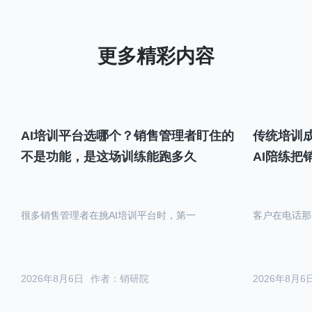
AI培训平台选哪个？销售管理者盯住的
传统培训成
不是功能，是这场训练能跑多久
AI陪练把
很多销售管理者在挑AI培训平台时，第一
客户在电话那
2026年8月6日
作者：销研院
2026年8月6