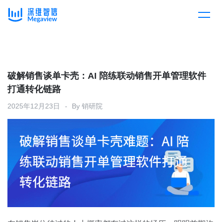
产品
Skip
to
content
解决方案
产品总览
破解销售谈单卡壳：AI 陪练联动销售开单管理软件
打通转化链路
客户案例
产品集成
按行业
2025年12月23日
By
销研院
企业服务
开放平台
下载客户端
消费医疗
定价
教育
资源中心
汽车