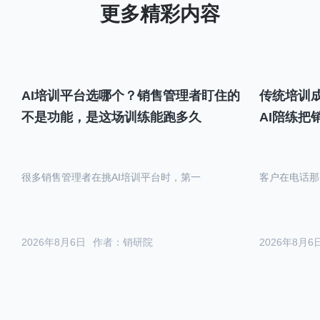
AI培训平台选哪个？销售管理者盯住的
传统培训成
不是功能，是这场训练能跑多久
AI陪练把
很多销售管理者在挑AI培训平台时，第一
客户在电话那
2026年8月6日
作者：销研院
2026年8月6