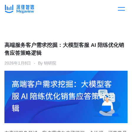
产品
Skip
to
content
解决方案
产品总览
高端服务客户需求挖掘：大模型客服 AI 陪练优化销
售应答策略逻辑
客户案例
产品集成
按行业
2026年1月8日
By
销研院
企业服务
开放平台
下载客户端
消费医疗
定价
教育
资源中心
汽车