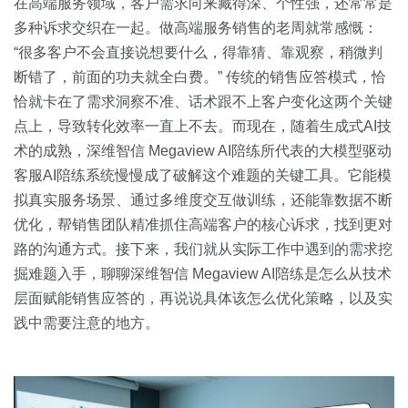
关于我们
资源中心
在高端服务领域，客户需求向来藏得深、个性强，还常常是
房地产
多种诉求交织在一起。做高端服务销售的老周就常感慨：
全部
“很多客户不会直接说想要什么，得靠猜、靠观察，稍微判
金融
断错了，前面的功夫就全白费。” 传统的销售应答模式，恰
预约演示
白皮书
恰就卡在了需求洞察不准、话术跟不上客户变化这两个关键
按角色
点上，导致转化效率一直上不去。而现在，随着生成式AI技
销售会话智能
术的成熟，深维智信 Megaview AI陪练所代表的大模型驱动
销售人员
客服AI陪练系统慢慢成了破解这个难题的关键工具。它能模
拟真实服务场景、通过多维度交互做训练，还能靠数据不断
销售管理
优化，帮销售团队精准抓住高端客户的核心诉求，找到更对
路的沟通方式。接下来，我们就从实际工作中遇到的需求挖
按业务场景
掘难题入手，聊聊深维智信 Megaview AI陪练是怎么从技术
层面赋能销售应答的，再说说具体该怎么优化策略，以及实
交易跟进
践中需要注意的地方。
培训辅导