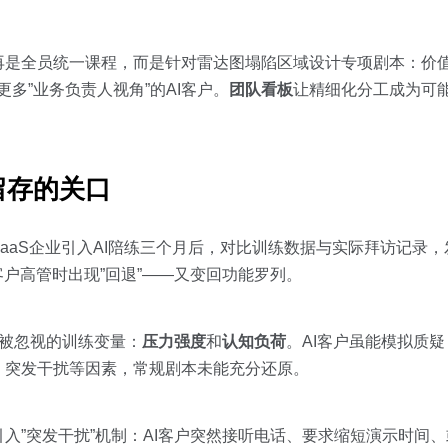
再是全员统一课程，而是针对雷达图塌陷区域设计专项剧本：价值
多”业务负责人视角”的AI客户。
团队看板
让精细化分工成为可
留存的关口
aaS企业引入AI陪练三个月后，对比训练数据与实际拜访记录
客户高管时出现”回退”——又变回功能罗列。
个被忽视的训练变量：
压力强度
和
认知负荷
。AI客户虽能模拟质
、突发干扰等因素，常规剧本未能充分还原。
入”突发干扰”机制：AI客户突然接听电话、要求缩短演示时间