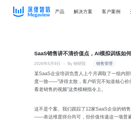
产品
解决方案
客户案例
Skip
to
content
SaaS销售讲不清价值点，AI模拟训练
2026年5月9日
By
销研院
销售管理
某SaaS企业培训负责人上个月调取了一组内
度一致——”讲得太散，客户听完不知道核心价值
看老销售的视频”这类模糊指令上。
这不是个案。我们跟踪了12家SaaS企业的销
——表达维度得分尚可，但价值传递这一项普遍