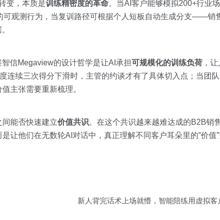
的转变，本质是
训练精密度的革命
。当AI客户能够模拟200+行业
的可观测行为，当复训路径可根据个人短板自动生成分支——销售
据。
信Megaview的设计哲学是让AI承担
可规模化的训练负荷
，让
维度连续三次得分下滑时，主管的约谈才有了具体切入点；当团
价值主张需要重新梳理。
之间能否快速建立
价值共识
。在这个共识越来越难达成的B2B销
是让他们在无数轮AI对话中，真正理解不同客户耳朵里的”价值
新人背完话术上场就懵，智能陪练用虚拟客