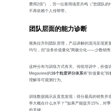
费用2倍”），另一位善用场景共鸣（”您团队
不再依赖个人传帮带。
团队层面的能力诊断
视角拉升到团队管理，产品讲解的混沌呈现更复
均匀，但”业务价值量化”两极分化——少数销售
这种分布与训练方式有关。传统培训中，价值讲
Megaview的
16个粒度评分体系
将”价值量化”
理解等可观测行为。
训练数据揭示反直觉发现：得分最高的销售并非
率大概在什么水平？””如果产能提升15%，对
的关键。