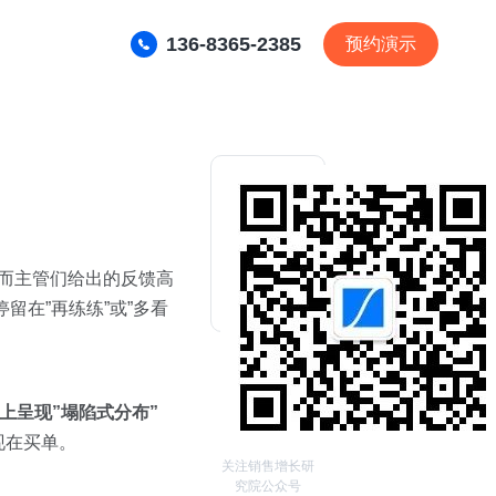
136-8365-2385
预约演示
，而主管们给出的反馈高
留在”再练练”或”多看
上呈现”塌陷式分布”
现在买单。
关注销售增长研
究院公众号