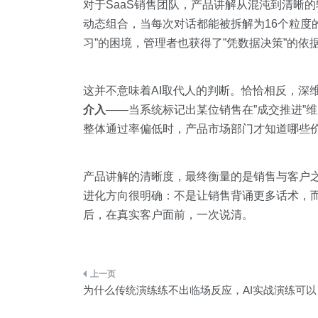
对于SaaS销售团队，产品讲解从混沌到清晰
动态组合，当每次对话都能被拆解为16个粒度
习”的困境，管理者也获得了”凭数据决策”的依
这并不意味着AI取代人的判断。恰恰相反，深维智
介入
——当系统标记出某位销售在”成交推进”
整体通过率偏低时，产品市场部门才知道哪些
产品讲解的清晰度，最终衡量的是销售与客户
进化方向很明确：不是让销售背诵更多话术，而
后，在真实客户面前，一次说清。
文
为什么传统演练练不出临场反应，AI实战演练可以
章