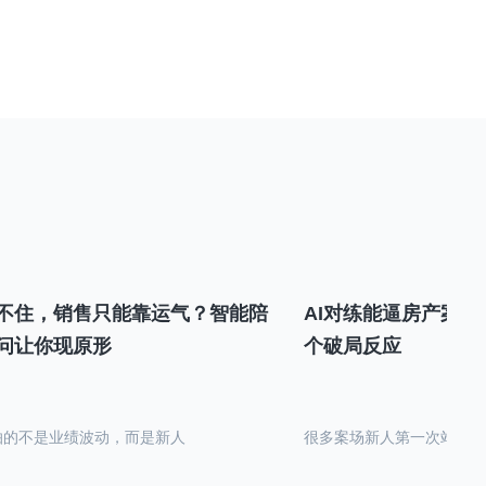
不住，销售只能靠运气？智能陪
AI对练能逼房产案场
问让你现原形
个破局反应
怕的不是业绩波动，而是新人
很多案场新人第一次站在沙