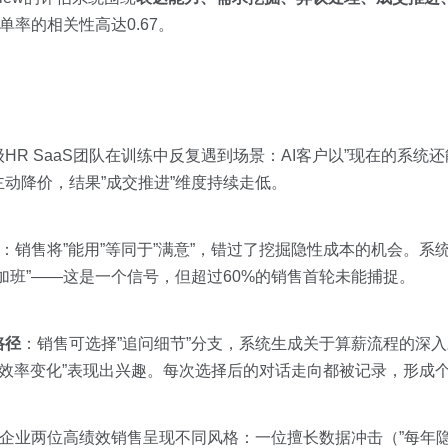
单率的相关性高达0.67。
R SaaS团队在训练中反复遇到场景：AI客户以”现在的系统还
动降价，结果”成交推进”维度持续走低。
出：销售将”能用”等同于”满意”，错过了挖掘隐性成本的机会。系
加班”——这是一个信号，但超过60%的销售首轮未能捕捉。
路径
：销售可选择”追问细节”分支，系统生成关于算薪流程的深入
后的效率变化”表现出兴趣。每次选择后的对话走向都被记录，形成
一企业两位高绩效销售呈现不同风格：一位擅长数据冲击（”每年