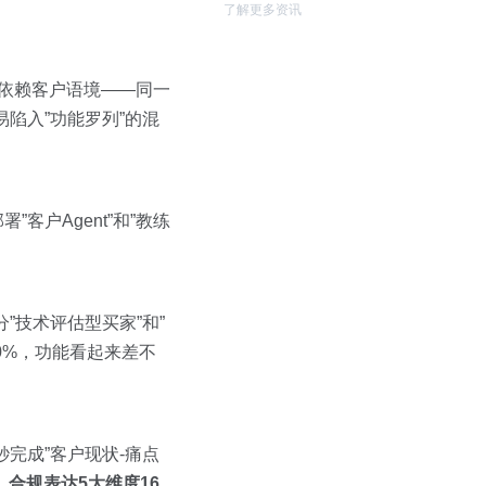
了解更多资讯
度依赖客户语境——同一
陷入”功能罗列”的混
署”客户Agent”和”教练
”技术评估型买家”和”
0%，功能看起来差不
完成”客户现状-痛点
合规表达5大维度16