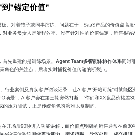
到”锚定价值”
板、对着镜子或同事演练。问题在于，SaaS产品的价值点高
性，对业务负责人是流程效率。没有针对性的价值锚定，销售很容易
业时，首先重建的是训练场景。
Agent Team多智能体协作体系
同时部
不同决策角色的关注点，后者实时捕捉价值传递的断裂点。
、行业案例及真实客户访谈记录，让AI客户”开箱可练”时就能区分
FO场景”，AI客户会在第三轮突然打断：”你们和XX竞品价格差3
成的压力测试，正是传统角色扮演难以复制的。
在开场后90秒进入功能讲解，而价值点明确的销售通常在前30秒
iew的评估系统围绕
表达能力、需求挖掘、异议处理、成交推进、