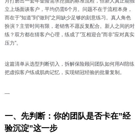
关于我们
资源中心
月打磨出一套年金险需求挖掘的标准流程，但新人真正能独
房地产
立上场面谈客户，平均仍需6个月。问题不在于流程本身，
全部
而在于”知道”到”做到”之间缺少足够的刻意练习。真人角色
金融
扮演？主管时间有限，老销售不愿反复配合。新人之间的对
预约演示
白皮书
练？双方都在猜客户心理，练成了”互相迎合”而非”应对真实
按角色
压力”。
销售会话智能
销售人员
这篇清单从选型判断切入，拆解保险顾问团队如何用AI陪练
销售管理
把虚拟客户练成肌肉记忆，实现销冠经验的批量复制。
按业务场景
—
交易跟进
一、先判断：你的团队是否卡在”经
培训辅导
验沉淀”这一步