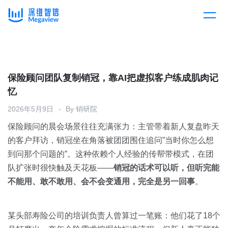
产品
Skip
to
content
解决方案
产品总览
保险顾问团队复制销冠，靠AI把虚拟客户练成肌肉记
忆
客户案例
产品集成
按行业
2026年5月9日
By
销研院
保险顾问的晨会场景往往充满张力：主管带着新人复盘昨天
企业服务
开放平台
下载客户端
的客户拜访，销冠坐在角落被团团围住追问”当时你怎么想
到问那个问题的”。这种依赖个人经验的传帮带模式，在团
消费医疗
队扩张时很快触及天花板——
定价
销冠的话术可以听，但听完能
不能用、敢不敢用、会不会变通用，完全是另一回事
。
教育
资源中心
汽车
某头部寿险公司的培训负责人曾算过一笔账：他们花了18个