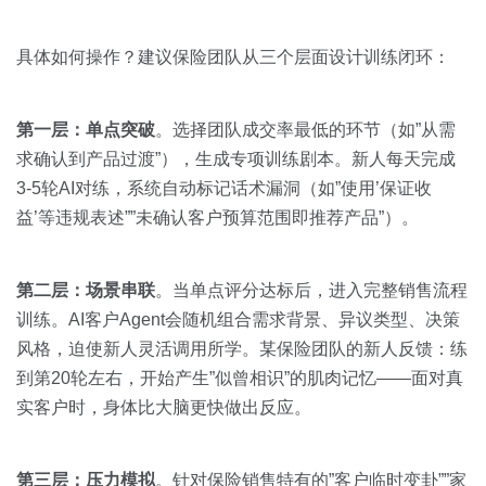
具体如何操作？建议保险团队从三个层面设计训练闭环：
第一层：单点突破
。选择团队成交率最低的环节（如”从需
求确认到产品过渡”），生成专项训练剧本。新人每天完成
3-5轮AI对练，系统自动标记话术漏洞（如”使用’保证收
益’等违规表述””未确认客户预算范围即推荐产品”）。
第二层：场景串联
。当单点评分达标后，进入完整销售流程
训练。AI客户Agent会随机组合需求背景、异议类型、决策
风格，迫使新人灵活调用所学。某保险团队的新人反馈：练
到第20轮左右，开始产生”似曾相识”的肌肉记忆——面对真
实客户时，身体比大脑更快做出反应。
第三层：压力模拟
。针对保险销售特有的”客户临时变卦””家