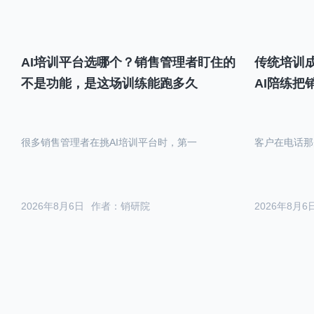
AI培训平台选哪个？销售管理者盯住的
传统培训成
不是功能，是这场训练能跑多久
AI陪练把
很多销售管理者在挑AI培训平台时，第一
客户在电话那
2026年8月6日
作者：销研院
2026年8月6