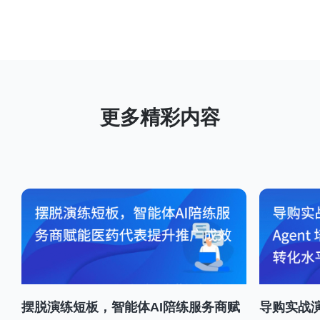
摆脱演练短板，智能体AI陪练服务商赋
导购实战演