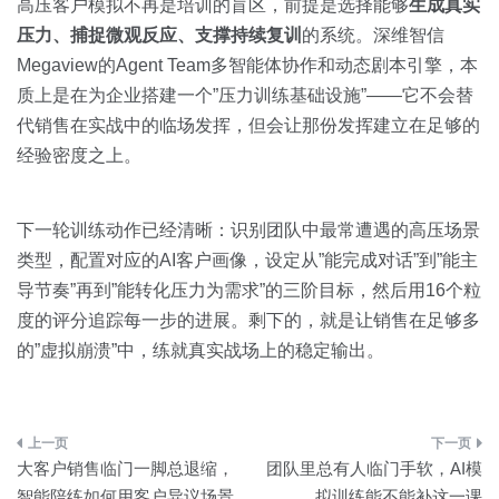
高压客户模拟不再是培训的盲区，前提是选择能够
生成真实
压力、捕捉微观反应、支撑持续复训
的系统。深维智信
Megaview的Agent Team多智能体协作和动态剧本引擎，本
质上是在为企业搭建一个”压力训练基础设施”——它不会替
代销售在实战中的临场发挥，但会让那份发挥建立在足够的
经验密度之上。
下一轮训练动作已经清晰：识别团队中最常遭遇的高压场景
类型，配置对应的AI客户画像，设定从”能完成对话”到”能主
导节奏”再到”能转化压力为需求”的三阶目标，然后用16个粒
度的评分追踪每一步的进展。剩下的，就是让销售在足够多
的”虚拟崩溃”中，练就真实战场上的稳定输出。
文
大客户销售临门一脚总退缩，
团队里总有人临门手软，AI模
章
智能陪练如何用客户异议场景
拟训练能不能补这一课