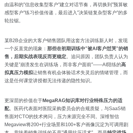
由温和的”信息收集型客户”建立对话节奏，再切换到”预算敏
感型客户”练习价值传递，最后进入”决策链复杂型客户”的多
轮拉锯。
某B2B企业的大客户销售团队用这套方法训练新人时，发现
一个反直觉的现象：
那些在初期训练中”被AI客户怼哭”的销
售，后期实战表现反而更稳定
。追问原因，团队负责人认为
关键是”崩溃发生在训练场，而非客户面前”——AI陪练的
高
拟真压力模拟
让销售有机会体验话术失灵后的情绪管理，而
这是任何课堂讲授都无法传递的隐性知识。
更深层的价值在于
MegaRAG知识库对行业特殊压力的适
配
。医药代表面对医院采购委员会的合规质疑，与SaaS销
售面对CTO的技术拷问，压力来源完全不同。深维智信
Megaview将200+行业场景和100+客户画像沉淀为可调用剧
本，意味着销售训练的不是”通用抗压话术”，而是
特定战场