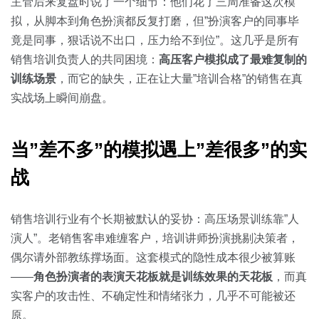
关于我们
资源中心
主管后来复盘时说了一个细节：他们花了三周准备这次模
房地产
拟，从脚本到角色扮演都反复打磨，但”扮演客户的同事毕
全部
竟是同事，狠话说不出口，压力给不到位”。这几乎是所有
金融
销售培训负责人的共同困境：
高压客户模拟成了最难复制的
预约演示
白皮书
训练场景
，而它的缺失，正在让大量”培训合格”的销售在真
按角色
实战场上瞬间崩盘。
销售会话智能
销售人员
当”差不多”的模拟遇上”差很多”的实
销售管理
战
按业务场景
销售培训行业有个长期被默认的妥协：高压场景训练靠”人
演人”。老销售客串难缠客户，培训讲师扮演挑剔决策者，
交易跟进
偶尔请外部教练撑场面。这套模式的隐性成本很少被算账
培训辅导
——
角色扮演者的表演天花板就是训练效果的天花板
，而真
实客户的攻击性、不确定性和情绪张力，几乎不可能被还
原。