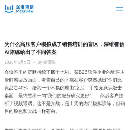
产品
Skip
to
content
解决方案
产品总览
为什么高压客户模拟成了销售培训的盲区，深维智信
AI陪练给出了不同答案
客户案例
产品集成
按行业
2026年5月9日
By
销研院
会议室里的沉默持续了四十七秒。某B2B软件企业的销售主
企业服务
开放平台
下载客户端
管盯着回放画面，看着自己的下属在客户突然抛出”你们比
竞品贵40%，给我一个不换的理由”之后，手指无意识敲击
消费医疗
桌面，最终憋出一句”我们的服务确实更好”——然后客户挂
定价
断了视频通话。这不是实战，是上周的内部模拟演练，但销
教育
售的脸色和实战一样苍白。
资源中心
汽车