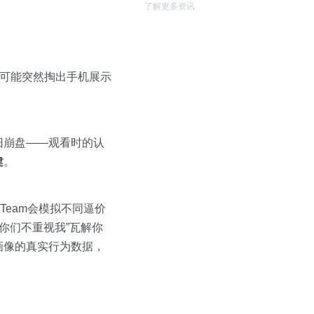
了解更多资讯
可能突然掏出手机展示
旧崩盘——观看时的认
建
。
 Team会模拟不同逼价
你们不重视我”瓦解你
画像的真实行为数据，