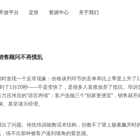
开放平台
定价
资源中心
关于我们
销售顾问不再慌乱
时发现一个反常现象：价格谈判环节的丢单率比上季度上升了1
到了1分20秒——不是变快了，是很多人直接放弃了抵抗。培训
力压垮后的”语言坍缩”：客户连抛三个”别家更便宜”，销售就开
保、甚至请示经理。
应
出了问题。传统培训能教话术结构，但教不了肾上腺素飙升时
泄了气，练不出那种被客户逼到墙角的窒息感。