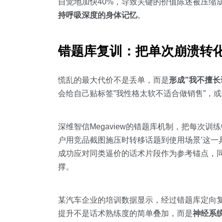
自觉地加快40%，导致关键的价值陈述被压缩
持呼吸深度的身体记忆
。
错题库复训：把单次崩溃转
慌乱的最大代价不是丢单，而是
形成”我不擅长
会给自己贴标签”我性格太软不适合做销售”，
深维智信Megaview的错题库机制，把每次
户用竞品截图施压时转移话题到使用场景’这一具
成功应对同类逼价的话术片段作为参考锚点，同时
撑。
某汽车企业的培训数据显示，经过错题库定向复
提升不是话术熟练度的简单叠加，而是
神经系