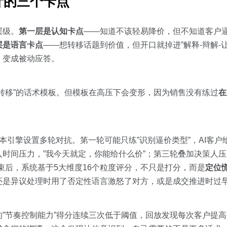
计的三个卡点
层级。
第一层是认知卡点
——知道不该轻易降价，但不知道客户
层是语言卡点
——想转移话题到价值，但开口就掉进”解释-辩解-
，变成被动应答。
转移”的话术模板。但模板在高压下会变形，因为销售没有练过
在
态剧本引擎设置多轮对抗。第一轮可能只练”识别逼价类型”，AI客
时间压力，”我今天就定，你能给什么价”；第三轮叠加决策人压
束后，系统基于5大维度16个粒度评分，不只是打分，而是
定位
还是异议处理时用了否定性语言激怒了对方，或是成交推进时过
”节奏控制能力”得分连续三次低于阈值，回放发现每次客户提