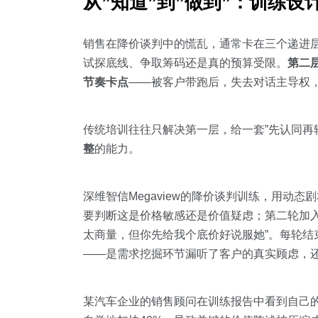
从”知道”到”做到”：训练设
销售在降价谈判中的慌乱，通常卡在三个递进
试探底线、争取筹码还是真的预算受限。
第二
节奏卡点
——被客户带跑后，失去对话主导权
传统培训往往只解决第一层，给一套”先认同再
整
的能力。
深维智信Megaview的降价谈判训练，用动
要判断这是价格敏感还是价值疑虑；第二轮加入
太商量，但你先给我个底价好说服她”。每轮结
——是需求挖掘环节漏听了客户的真实顾虑，
某汽车企业的销售顾问在训练报告中看到自己的