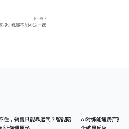
I模拟训练能不能补这一课
不住，销售只能靠运气？智能陪
AI对练能逼房产案场
问让你现原形
个破局反应