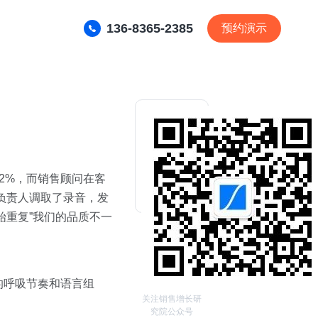
136-8365-2385
预约演示
2%，而销售顾问在客
负责人调取了录音，发
始重复”我们的品质不一
的呼吸节奏和语言组
关注销售增长研
究院公众号