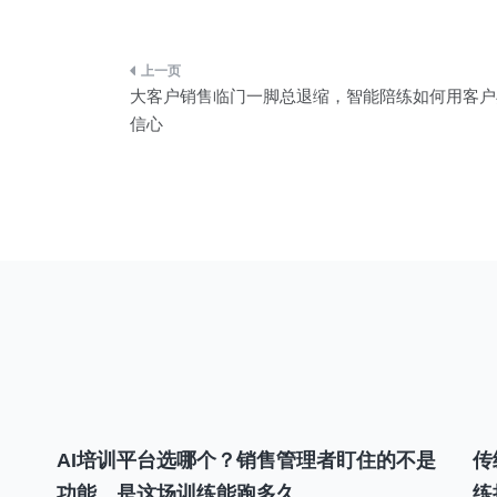
文
大客户销售临门一脚总退缩，智能陪练如何用客户
章
信心
导
航
AI培训平台选哪个？销售管理者盯住的不是
传
功能，是这场训练能跑多久
练