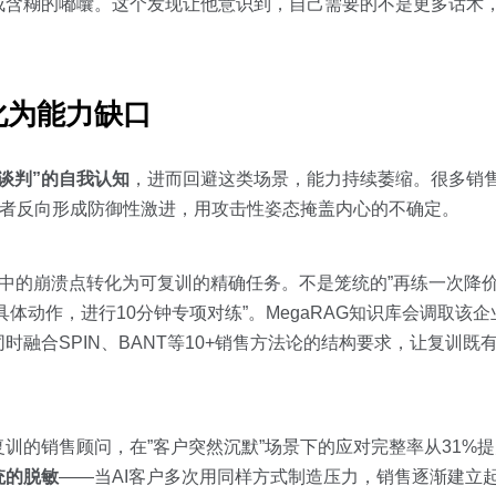
成含糊的嘟囔。这个发现让他意识到，自己需要的不是更多话术
化为能力缺口
谈判”的自我认知
，进而回避这类场景，能力持续萎缩。很多销
或者反向形成防御性激进，用攻击性姿态掩盖内心的不确定。
训练中的崩溃点转化为可复训的精确任务。不是笼统的”再练一次降价
体动作，进行10分钟专项对练”。MegaRAG知识库会调取该
融合SPIN、BANT等10+销售方法论的结构要求，让复训既
训的销售顾问，在”客户突然沉默”场景下的应对完整率从31%提
统的脱敏
——当AI客户多次用同样方式制造压力，销售逐渐建立