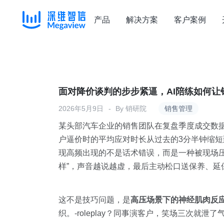
产品
解决方案
客户案例
Skip
to
content
面对降价谈判的步步紧逼，AI陪练如何让
2026年5月9日
By
销研院
销售管理
某头部汽车企业的销售团队在复盘季度成交数据
户逼价时的平均应对时长从过去的3分半钟缩短
现高频出现的不是话术错误，而是一种被现场压
样”，声音越说越虚，最后主动松口送保养、延
这不是技巧问题，是
高压场景下的神经肌肉反
织。-roleplay？同事演客户，笑场三次就