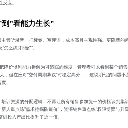
性反应。
到”看能力生长”
赖主管听录音、打标签、写评语，成本高且主观性强。更隐蔽的
及”怎么练才能好”。
图，把降价谈判能力拆解为可追踪的维度。管理者可以看到某个销售
动大，但在应对”交付周期异议”时稳定高分——这说明他的问题不
密度。
了培训资源的分配逻辑：不再让所有销售参加统一的价格谈判集
新人重点练”需求挖掘防逼价”，资深销售重点练”权限博弈与升级
培训投入产出比提升了近一倍。