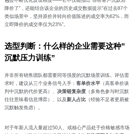
色
会不断优化反馈精度——它不仅能指出”你在客户沉默后
降价了”，还能结合该企业的历史成交数据提示”在过去87个
类似场景中，坚持原价并转向价值陈述的成交率为62%，而
立即降价的成交率仅为23%”。
选型判断：什么样的企业需要这种”
沉默压力训练”
并非所有销售团队都需要同等强度的沉默场景训练。评估需
求时，建议从三个业务信号入手：
客单价水平
（高客单价谈
判中沉默的代价更高）、
决策链复杂度
（多角色参与时沉默
往往意味着信息博弈）、以及
新人占比
（经验不足者更易被
沉默触发焦虑）。
对于年新人流入量超过50人、或核心产品处于价格敏感市场