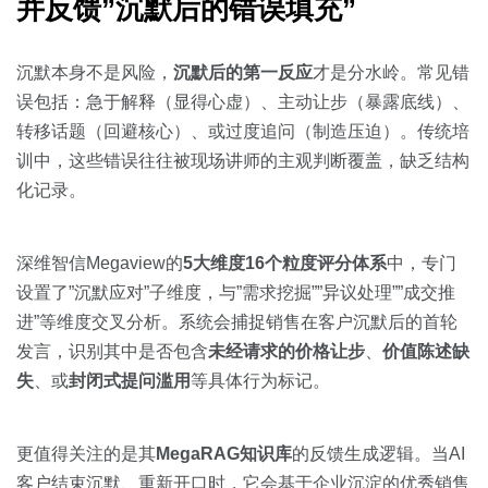
并反馈”沉默后的错误填充”
沉默本身不是风险，
沉默后的第一反应
才是分水岭。常见错
误包括：急于解释（显得心虚）、主动让步（暴露底线）、
转移话题（回避核心）、或过度追问（制造压迫）。传统培
训中，这些错误往往被现场讲师的主观判断覆盖，缺乏结构
化记录。
深维智信Megaview的
5大维度16个粒度评分体系
中，专门
设置了”沉默应对”子维度，与”需求挖掘””异议处理””成交推
进”等维度交叉分析。系统会捕捉销售在客户沉默后的首轮
发言，识别其中是否包含
未经请求的价格让步
、
价值陈述缺
失
、或
封闭式提问滥用
等具体行为标记。
更值得关注的是其
MegaRAG知识库
的反馈生成逻辑。当AI
客户结束沉默、重新开口时，它会基于企业沉淀的优秀销售