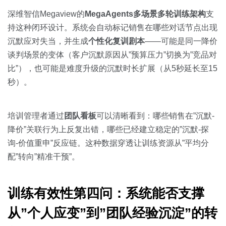
深维智信Megaview的
MegaAgents多场景多轮训练架构
支
持这种闭环设计。系统会自动标记销售在哪些对话节点出现
沉默应对失当，并生成
个性化复训剧本
——可能是同一降价
谈判场景的变体（客户沉默原因从”预算压力”切换为”竞品对
比”），也可能是难度升级的沉默时长扩展（从5秒延长至15
秒）。
培训管理者通过
团队看板
可以清晰看到：哪些销售在”沉默-
降价”关联行为上反复出错，哪些已经建立稳定的”沉默-探
询-价值重申”反应链。这种数据穿透让训练资源从”平均分
配”转向”精准干预”。
训练有效性第四问：系统能否支撑
从”个人应变”到”团队经验沉淀”的转