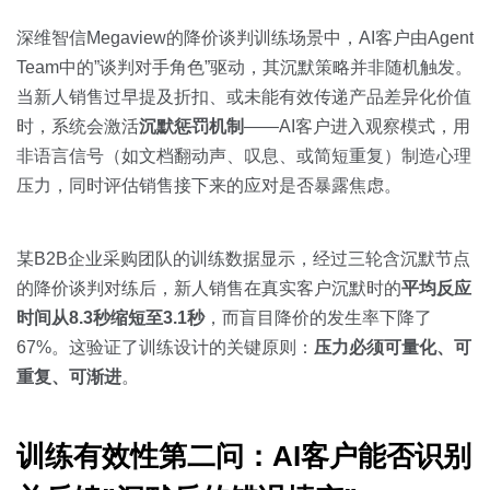
深维智信Megaview的降价谈判训练场景中，AI客户由Agent
Team中的”谈判对手角色”驱动，其沉默策略并非随机触发。
当新人销售过早提及折扣、或未能有效传递产品差异化价值
时，系统会激活
沉默惩罚机制
——AI客户进入观察模式，用
非语言信号（如文档翻动声、叹息、或简短重复）制造心理
压力，同时评估销售接下来的应对是否暴露焦虑。
某B2B企业采购团队的训练数据显示，经过三轮含沉默节点
的降价谈判对练后，新人销售在真实客户沉默时的
平均反应
时间从8.3秒缩短至3.1秒
，而盲目降价的发生率下降了
67%。这验证了训练设计的关键原则：
压力必须可量化、可
重复、可渐进
。
训练有效性第二问：AI客户能否识别