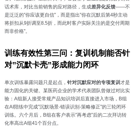
话术库，对比当前销售的应对路径，生成
差异化反馈
——不
是泛泛的”你应该更自信”，而是指出”你在沉默后第4秒主动
将折扣从9折调至8.5折，而此时客户实际关注的是交付周期
而非价格”。
训练有效性第三问：复训机制能否针
对”沉默卡壳”形成能力闭环
单次训练暴露问题只是起点，
针对沉默应对的专项复训
才是
能力固化的关键。某医药企业的学术代表团队曾做过对比实
验：A组新人接受常规产品知识培训后直接进入市场，B组
在AI陪练中完成”沉默场景-错误识别-策略修正”的三轮闭环
训练。六个月后，B组在客户表示”再考虑”后的二次拜访转
化率高出A组41个百分点。