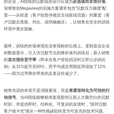
的企业，AI陪练的沉默场景设计应成为
必选项而非加分项
。
深维智信Megaview的实施方案通常包含”沉默压力梯度”配
置——从轻度（客户短暂停顿后主动延续话题）到重度（客
户沉默后质疑、对比、或明确施压），让销售在安全的训练
环境中逐步脱敏。
最终，训练的价值体现在业务指标的位移上。某制造业企业
的数据显示，引入含沉默节点的降价谈判训练后，新人销售
的
首次报价坚守率
（即未在客户首轮回压时立即让步的比
例）从31%提升至69%，而平均成交周期反而缩短了12%
——因为过早降价带来的反复议价减少了。
销售培训的本质不是消除紧张，而是
将紧张转化为可控的行
动信号
。当AI陪练能够精准复现那些让新人大脑空白的沉默
时刻，并提供即时、结构化、可复训的反馈时，”面对沉默
客户就卡壳”便从一种性格缺陷转变为可攻克的技术问题。