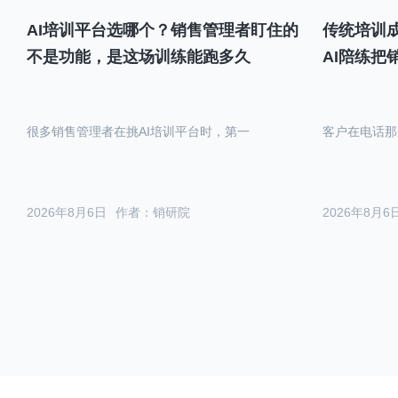
AI培训平台选哪个？销售管理者盯住的
传统培训成
不是功能，是这场训练能跑多久
AI陪练把
很多销售管理者在挑AI培训平台时，第一
客户在电话那
2026年8月6日
作者：销研院
2026年8月6