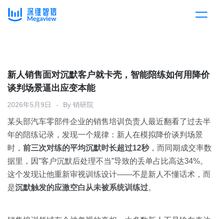
产品
Skip
to
content
解决方案
产品总览
新人销售面对沉默客户就卡壳，智能陪练如何用降价
谈判场景逼出应变本能
客户案例
产品集成
按行业
2026年5月9日
By
销研院
某头部汽车零部件企业的销售培训负责人最近翻看了过去半
企业服务
开放平台
下载客户端
年的陪练记录，发现一个规律：新人在模拟降价谈判场景
时，
前三次对练的平均沉默时长超过12秒
，而同期成交率数
消费医疗
据里，因”客户沉默后处理不当”导致的丢单占比高达34%。
定价
这个发现让他重新审视训练设计——不是新人不懂话术，而
教育
是
沉默触发的应激空白从未被系统训练过
。
资源中心
汽车