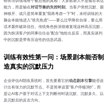
关于我们
资源中心
销售培训领域有个被忽视的真相：大多数新人不是输在表达
房地产
能力，而是输在
对话节奏的失控时刻
。当客户突然沉默、眼
全部
神移开、或只是简单重复”我再考虑一下”时，未经训练的大
金融
脑会本能地进入”填充焦虑”——要么过早降价自保，要么用
预约演示
白皮书
话术轰炸破坏信任。传统角色扮演很难复现这种高压沉默，
按角色
因为扮演客户的同事往往会”配合”地给出反应，而真实谈判
销售会话智能
中的沉默是带有压迫性的信息武器。
销售人员
销售管理
训练有效性第一问：场景剧本能否制
造真实的沉默压力
按业务场景
企业评估AI陪练系统时，首先要看它的
动态剧本引擎
能否设
交易跟进
计出有张力的沉默节点。不是简单设置”客户停顿3秒”，而
培训辅导
是让AI客户基于对话上下文判断何时该沉默、沉默多久、以
及沉默后的反击方向。