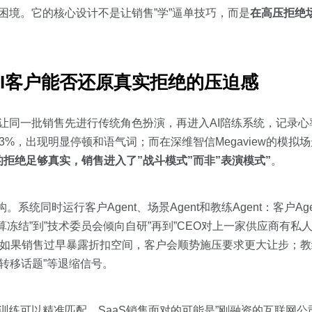
这种困境。它的核心设计不是让销售”学”逼单技巧，而是
在高压拒绝
I客户能否还原真实拒绝的压迫感
：让同一批销售先进行传统角色扮演，再进入AI陪练系统，记录
%，出现明显停顿和语气词；而在深维智信Megaview的模拟
的拒绝足够真实，销售进入了”战斗模式”而非”表演模式”
。
。系统同时运行客户Agent、场景Agent和教练Agent：客户Age
冻结”到”技术委员会倾向自研”再到”CEO对上一家供应商有私
，如果销售过早暴露折扣空间，客户会顺势施压要求更大让步；教练
”转移话题”等退缩信号。
训练可以精准匹配。SaaS销售面对的可能是”刚融资的互联网公司