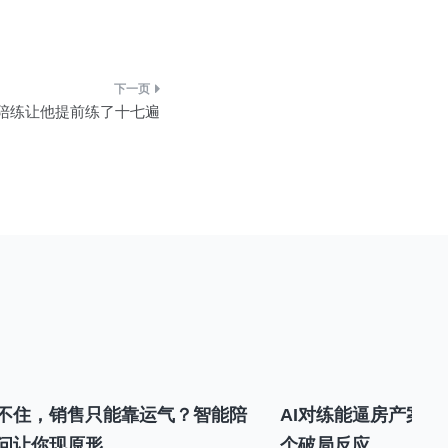
I陪练让他提前练了十七遍
不住，销售只能靠运气？智能陪
AI对练能逼房产案场
问让你现原形
个破局反应