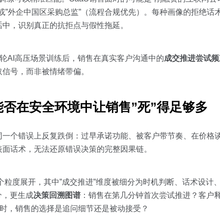
）或”外企中国区采购总监”（流程合规优先）。每种画像的拒绝话
话中，识别真正的抗拒点与假性拖延。
2轮AI高压场景训练后，销售在真实客户沟通中的
成交推进尝试频
取信号，而非被情绪带偏。
否在安全环境中让销售”死”得足够多
同一个错误上反复跌倒：过早承诺功能、被客户带节奏、在价格
表面话术，无法还原错误决策的完整因果链。
度16个粒度展开，其中”成交推进”维度被细分为时机判断、话术设
分，更生成
决策回溯图谱
：销售在第几分钟首次尝试推进？客户
”时，销售的选择是追问细节还是被动接受？