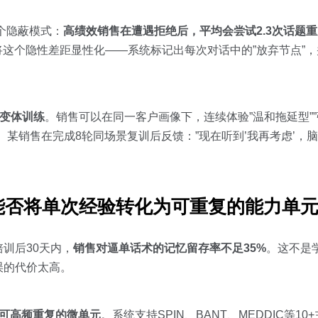
一个隐蔽模式：
高绩效销售在遭遇拒绝后，平均会尝试2.3次话题
将这个隐性差距显性化——系统标记出每次对话中的”放弃节点”
变体训练
。销售可以在同一客户画像下，连续体验”温和拖延型””
。某销售在完成8轮同场景复训后反馈：”现在听到’我再考虑’，
能否将单次经验转化为可重复的能力单
训后30天内，
销售对逼单话术的记忆留存率不足35%
。这不是
误的代价太高。
可高频重复的微单元
。系统支持SPIN、BANT、MEDDIC等1