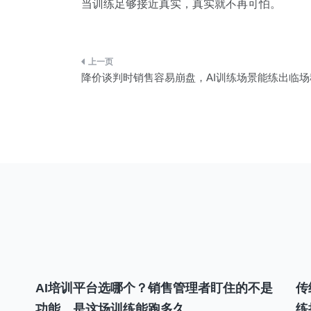
当训练足够接近真实，真实就不再可怕。
文
降价谈判时销售容易崩盘，AI训练场景能练出临场
章
导
航
AI培训平台选哪个？销售管理者盯住的不是
传
功能，是这场训练能跑多久
练