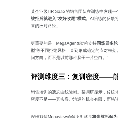
某企业级HR SaaS的销售团队在训练中发现
被拒后就进入”友好收尾”模式
。AI陪练的反馈
售的应对路径。
更重要的是，MegaAgents架构支持
同场景多轮
型”等不同拒绝风格，直到形成稳定的应对框架
问方向，而不是以前那种脑子一片空白。”
评测维度三：复训密度——
销售培训的遗忘曲线陡峭。某调研显示，传统培
密度不足——真实客户沟通的机会有限，而错
深维智信Megaview的解决思路是
将训练拆解为