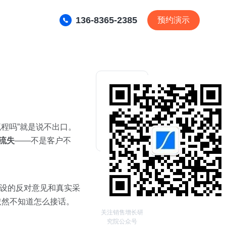
136-8365-2385
预约演示
程吗”就是说不出口。
流失
——不是客户不
预设的反对意见和真实采
依然不知道怎么接话。
关注销售增长研
究院公众号