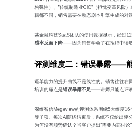
构弹性）、”传统制造业CIO”（担忧变革风险
辑都不同，销售需要在动态剧本引擎生成的对
某金融科技SaaS团队的使用数据显示，经过1
感率反而下降
——因为销售学会了在拒绝中读
评测维度二：错误暴露——能
逼单能力的提升曲线不是线性的。销售往往在
培训的痛点是
错误暴露不足
——讲师只能点评
深维智信Megaview的评测体系围绕5大维
等子项。每次AI陪练结束后，系统不仅给出评
为何没有顺势确认？当客户提出”需要内部讨论