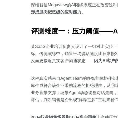
深维智信Megaview的AI陪练系统正在改变
形成肌肉记忆级的应对能力
。
评测维度一：压力阈值——A
某SaaS企业培训负责人设计了一组对比实验
标。传统演练中，销售平均说话速度比日常慢23
反而更接近真实客户沟通状态——
因为AI客户
这种真实感来自Agent Team的多智能体协作架构
库生成符合该企业采购流程的拒绝理由，从”预算
业务背景支撑；场景Agent动态调整对话走向
评估，判断销售是否出现”解释过多””主动降价”
200+行业销售场景和100+客户画像
让这种压力