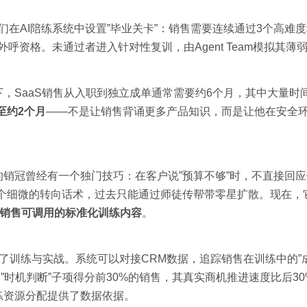
们在AI陪练系统中设置”毕业关卡”：销售需要连续通过3个高难
外呼资格。未通过者进入针对性复训，由Agent Team模拟其薄
SaaS销售从入职到独立成单通常需要约6个月，其中大量时间消
至约2个月
——不是让销售背诵更多产品知识，而是让他在安全环
销冠曾经有一个独门技巧：在客户说”预算不够”时，不直接回应
个细微的转向话术，过去只能通过师徒传帮带零星扩散。现在，它
销售可调用的标准化训练内容
。
连接了训练与实战。系统可以对接CRM数据，追踪销售在训练中的”
陪练中”时机判断”子项得分前30%的销售，其真实商机推进速度比后30
练资源分配提供了数据依据。