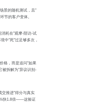
度场景的随机测试，且”
弱环节的客户变体。
耗在”观摩-陪访-试
境中”死”过足够多次，
价格，而是追问”如果
被拆解为”异议识别-
成交推进”得分与真实
%快1.8倍——这验证