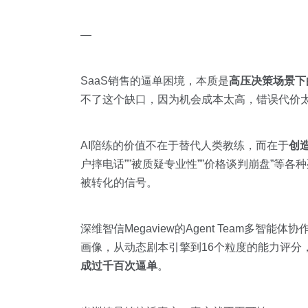
—
SaaS销售的逼单困境，本质是
高压决策场景下
不了这个缺口，因为机会成本太高，错误代价
AI陪练的价值不在于替代人类教练，而在于
创
户摔电话””被质疑专业性””价格谈判崩盘”等
被转化的信号。
深维智信Megaview的Agent Team多
画像，从动态剧本引擎到16个粒度的能力评分
成过千百次逼单
。