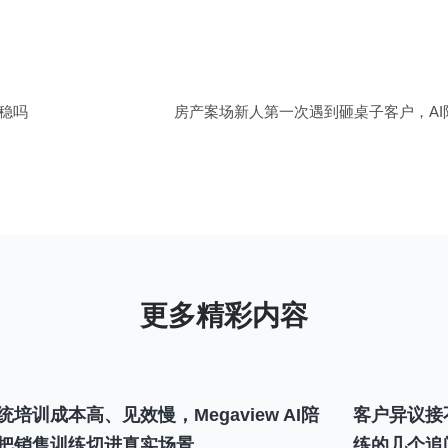
稳吗
房产案场新人第一次遇到砸桌子客户，A
统培训成本高、见效慢，Megaview AI陪
客户异议接
把销售训练切进真实场景
练的几个追