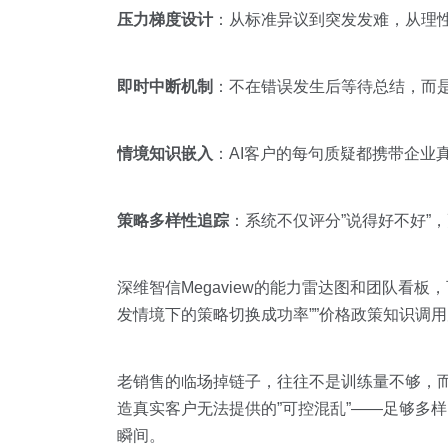
压力梯度设计
：从标准异议到突发发难，从理
即时中断机制
：不在错误发生后等待总结，而
情境知识嵌入
：AI客户的每句质疑都携带企业
策略多样性追踪
：系统不仅评分”说得好不好”
深维智信Megaview的能力雷达图和团队看
发情境下的策略切换成功率””价格政策知识调用
老销售的临场掉链子，往往不是训练量不够，而
造真实客户无法提供的”可控混乱”——足够多
瞬间。