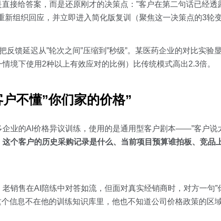
入，不是直接给答案，而是还原刚才的决策点：”客户在第二句话已经
重新组织回应，并立即进入简化版复训（聚焦这一决策点的3轮
环，把反馈延迟从”轮次之间”压缩到”秒级”。某医药企业的对比实
情境下使用2种以上有效应对的比例）比传统模式高出2.3倍。
客户不懂”你们家的价格”
企业的AI价格异议训练，使用的是通用型客户剧本——”客户说
：
这个客户的历史采购记录是什么、当前项目预算谁拍板、竞品
老销售在AI陪练中对答如流，但面对真实经销商时，对方一句”
这个信息不在他的训练知识库里，他也不知道公司价格政策的区