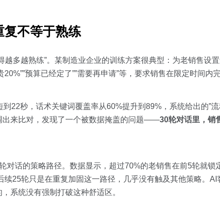
重复不等于熟练
得越多越熟练”。某制造业企业的训练方案很典型：为老销售设置连
20%””预算已经定了””需要再申请”等，要求销售在限定时间内
到22秒，话术关键词覆盖率从60%提升到89%，系统给出的”
调出来比对，发现了一个被数据掩盖的问题——
30轮对话里，销
解每轮对话的策略路径。数据显示，超过70%的老销售在前5轮就
，后续25轮只是在重复加固这一路径，几乎没有触及其他策略。A
的，系统没有强制打破这种舒适区。