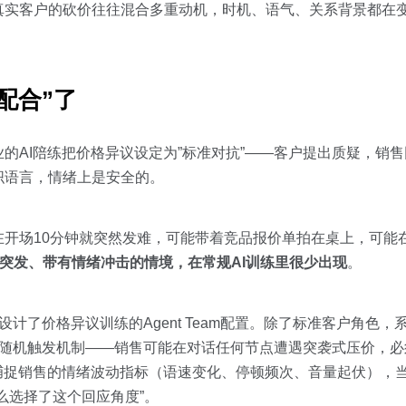
实客户的砍价往往混合多重动机，时机、语气、关系背景都在变
。
配合”了
的AI陪练把价格异议设定为”标准对抗”——客户提出质疑，销
织语言，情绪上是安全的。
在开场10分钟就突然发难，可能带着竞品报价单拍在桌上，可能
突发、带有情绪冲击的情境，在常规AI训练里很少出现
。
新设计了价格异议训练的Agent Team配置。除了标准客户角色，
设置了随机触发机制——销售可能在对话任何节点遭遇突袭式压价，
色会实时捕捉销售的情绪波动指标（语速变化、停顿频次、音量起伏）
么选择了这个回应角度”。