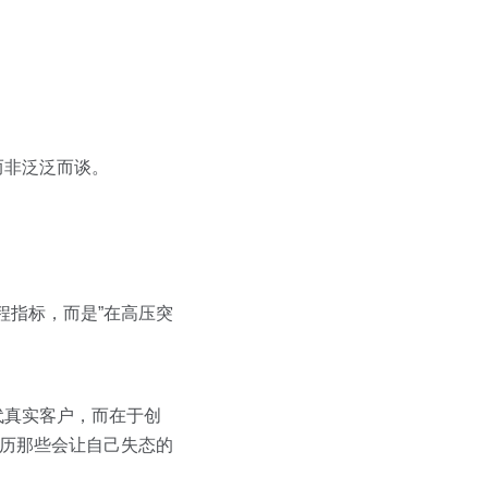
。
。
而非泛泛而谈。
过程指标，而是”在高压突
代真实客户，而在于创
经历那些会让自己失态的