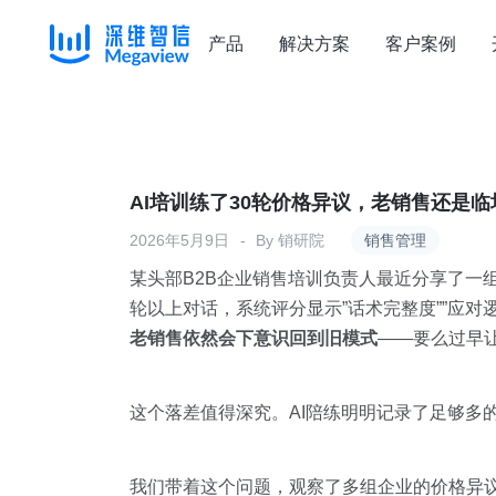
产品
解决方案
客户案例
Skip
to
content
AI培训练了30轮价格异议，老销售还是
2026年5月9日
By
销研院
销售管理
某头部B2B企业销售培训负责人最近分享了一
轮以上对话，系统评分显示”话术完整度””应
老销售依然会下意识回到旧模式
——要么过早
这个落差值得深究。AI陪练明明记录了足够多
我们带着这个问题，观察了多组企业的价格异