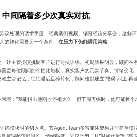
”，中间隔着多少次真实对抗
格异议处理的话术手册、经典案例视频、销冠经验分享会，这些
行为的转化需要另一个条件：
在压力下仍能调用策略
。
次，让主管扮演挑剔客户进行对抗训练。初期效果明显，顾问在
法覆盖每位顾问的个性化短板；真实客户的沉默节奏、情绪变化
赖主管记忆，往往滞后且碎片化，顾问难以建立”错误-纠正-再验
种困境：”我能指出他刚才停顿太久，但下周再练时，他可能换个
训练模块时的切入点。其Agent Team多智能体架构并非简单
目标调整沉默时长、情绪强度、异议类型，从”温和犹豫”到”高