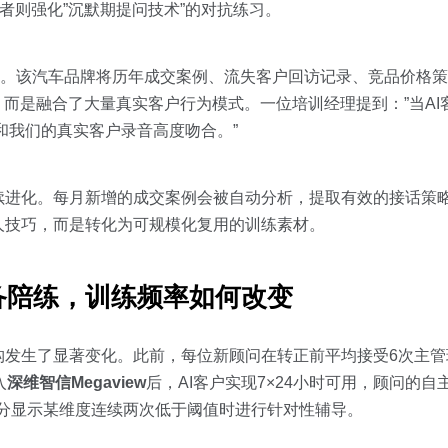
者则强化”沉默期提问技术”的对抗练习。
作用。该汽车品牌将历年成交案例、流失客户回访记录、竞品价格
，而是融合了大量真实客户行为模式。一位培训经理提到：”当AI
和我们的真实客户录音高度吻合。”
续进化。每月新增的成交案例会被自动分析，提取有效的接话策
人技巧，而是转化为可规模化复用的训练素材。
备陪练，训练频率如何改变
构发生了显著变化。此前，每位新顾问在转正前平均接受6次主管
入
深维智信Megaview
后，AI客户实现7×24小时可用，顾问的
I评分显示某维度连续两次低于阈值时进行针对性辅导。