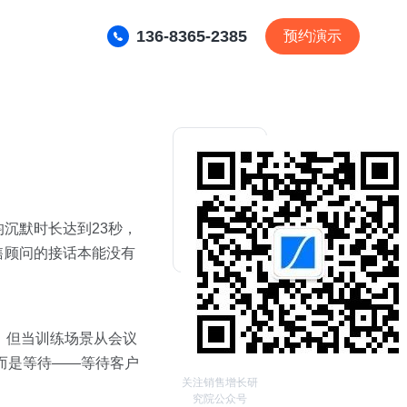
136-8365-2385
预约演示
沉默时长达到23秒，
售顾问的接话本能没有
。但当训练场景从会议
，而是等待——等待客户
关注销售增长研
究院公众号