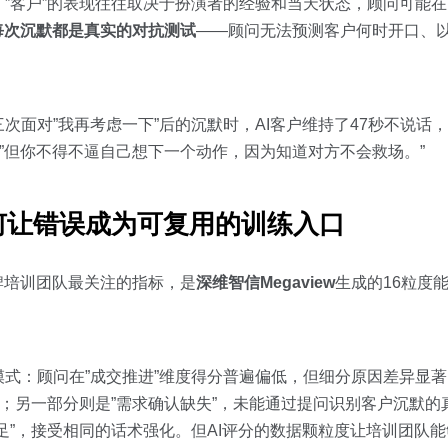
”客户”的表现往往取决于扮演者的经验和当天状态，顾问可能
每次沉默都是真实的对抗测试
——顾问无法预测客户何时开口、
次面对”我再考虑一下”后的沉默时，AI客户维持了47秒不说话
，”但你不得不逼自己想下一个动作，因为知道对方不会救场。”
何让错误成为可复用的训练入口
牌培训团队最关注的指标，是
深维智信Megaview
生成的16粒度
式：顾问在”成交推进”维度得分普遍偏低，但细分原因差异显
价；另一部分则是”需求确认缺失”，未能通过提问识别客户沉默的
足”，接受相同的话术强化。但AI评分的数据颗粒度让培训团队