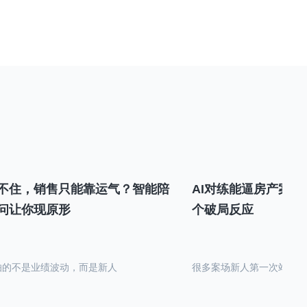
不住，销售只能靠运气？智能陪
AI对练能逼房产案场
问让你现原形
个破局反应
怕的不是业绩波动，而是新人
很多案场新人第一次站在沙