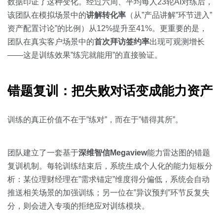
数据印证了这种变化。经过六周、平均每人23轮AI对练后，
该团队在模拟场景中的
讲解转化率
（从”产品讲解”环节进入”
资产配置讨论”的比例）从12%提升至41%。更重要的是，
团队在真实客户场景中的
首次拜访签约率
出现可观测增长
——这是训练效果”练完就能用”的直接验证。
错题复训：把失败对话变成能力资产
训练的真正价值不在于”练对”，而在于”错得其所”。
团队建立了一套基于
深维智信Megaview
能力雷达图的错题
复训机制。每轮训练结束后，系统生成个人化的能力短板分
析：某位理财经理在”需求锚定”维度得分偏低，系统会自动
推送相关场景的加强训练；另一位在”异议预判”环节反复失
分，则会进入专项的拒绝应对训练模块。