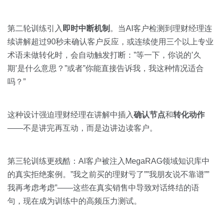
第二轮训练引入
即时中断机制
。当AI客户检测到理财经理连
续讲解超过90秒未确认客户反应，或连续使用三个以上专业
术语未做转化时，会自动触发打断：”等一下，你说的’久
期’是什么意思？”或者”你能直接告诉我，我这种情况适合
吗？”
这种设计强迫理财经理在讲解中插入
确认节点
和
转化动作
——不是讲完再互动，而是边讲边读客户。
第三轮训练更残酷：AI客户被注入MegaRAG领域知识库中
的真实拒绝案例。”我之前买的理财亏了””我朋友说不靠谱””
我再考虑考虑”——这些在真实销售中导致对话终结的语
句，现在成为训练中的高频压力测试。