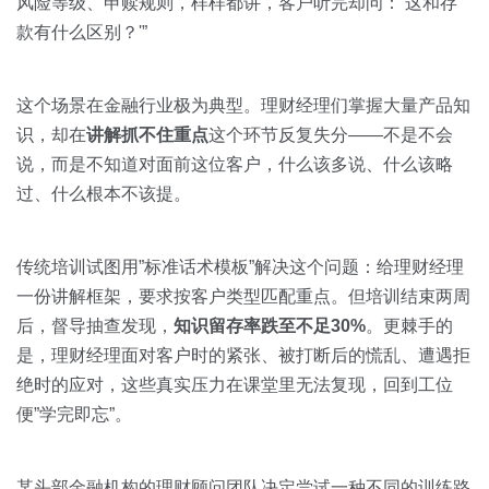
关于我们
资源中心
风险等级、申赎规则，样样都讲，客户听完却问：’这和存
房地产
款有什么区别？'”
全部
金融
预约演示
这个场景在金融行业极为典型。理财经理们掌握大量产品知
白皮书
按角色
识，却在
讲解抓不住重点
这个环节反复失分——不是不会
说，而是不知道对面前这位客户，什么该多说、什么该略
销售会话智能
销售人员
过、什么根本不该提。
销售管理
传统培训试图用”标准话术模板”解决这个问题：给理财经理
一份讲解框架，要求按客户类型匹配重点。但培训结束两周
按业务场景
后，督导抽查发现，
知识留存率跌至不足30%
。更棘手的
是，理财经理面对客户时的紧张、被打断后的慌乱、遭遇拒
交易跟进
绝时的应对，这些真实压力在课堂里无法复现，回到工位
便”学完即忘”。
培训辅导
某头部金融机构的理财顾问团队决定尝试一种不同的训练路