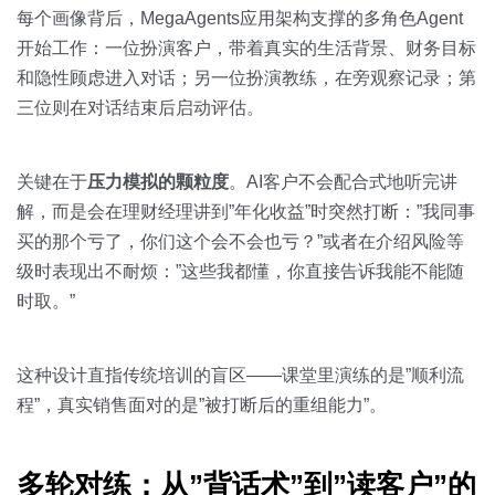
每个画像背后，MegaAgents应用架构支撑的多角色Agent
开始工作：一位扮演客户，带着真实的生活背景、财务目标
和隐性顾虑进入对话；另一位扮演教练，在旁观察记录；第
三位则在对话结束后启动评估。
关键在于
压力模拟的颗粒度
。AI客户不会配合式地听完讲
解，而是会在理财经理讲到”年化收益”时突然打断：”我同事
买的那个亏了，你们这个会不会也亏？”或者在介绍风险等
级时表现出不耐烦：”这些我都懂，你直接告诉我能不能随
时取。”
这种设计直指传统培训的盲区——课堂里演练的是”顺利流
程”，真实销售面对的是”被打断后的重组能力”。
多轮对练：从”背话术”到”读客户”的