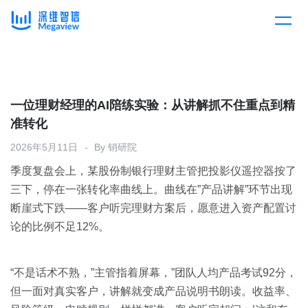
产品
Skip
to
content
解决方案
产品总览
一位理财经理的AI陪练实验：从讲解抓不住重点到精
准转化
客户案例
产品集成
按行业
2026年5月11日
By
销研院
季度复盘会上，某股份制银行理财主管把投影仪遥控器按了
企业服务
开放平台
下载客户端
三下，停在一张转化率曲线上。曲线在”产品讲解”环节出现
断崖式下跌——客户听完理财方案后，愿意进入资产配置讨
消费医疗
论的比例不足12%。
定价
教育
资源中心
“不是话术不熟，”主管指着屏幕，”团队人均产品考试92分，
汽车
但一面对真实客户，讲解就变成产品说明书朗读。收益率、