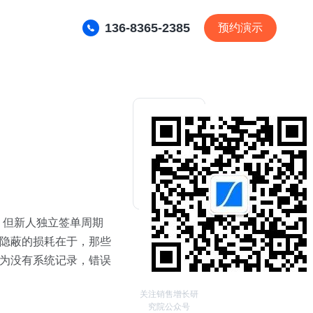
136-8365-2385
预约演示
，但新人独立签单周期
更隐蔽的损耗在于，那些
因为没有系统记录，错误
关注销售增长研
究院公众号