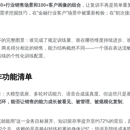
00+行业销售场景和100+客户画像的组合
，让复训不再是简单重
需求挖掘技巧，在”金融行业客户”场景中被重新检验；在”初次接
环的完整图景：谁完成了规定训练量、谁在哪些维度持续进步、
，两名得分相近的销售，能力结构截然不同——一个强在表达流
后续的个性化训练配置。
非功能清单
引：大模型底座、多轮对话能力、语音合成逼真度。但这些只是
闭环，能否让销售的能力成长被看见、被管理、被规模化复制
。
”练完就能用”这一业务目标展开。知识留存率提升至约72%的背后
个月，依赖的是高频AI对练积累的身体记忆；培训及陪练成本降低约