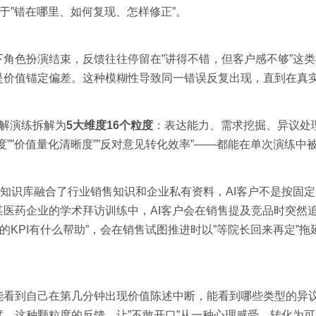
于”错在哪里、如何复现、怎样修正”。
角色扮演结束，反馈往往停留在”讲得不错，但客户感不够”这
是价值锚定偏差。这种模糊性导致同一错误反复出现，直到在真
讲解演练拆解为
5大维度16个粒度
：表达能力、需求挖掘、异议处
””价值量化清晰度””反对意见转化效率”——都能在单次演练中
领域知识库融合了行业销售知识和企业私有资料，AI客户不是按固
医药企业的学术拜访训练中，AI客户会在销售提及竞品时突然追
的KPI有什么帮助”，会在销售试图推进时以”等院长回来再定”拖
能看到自己在第几分钟出现价值陈述中断，能看到哪些类型的异
。这种颗粒度的反馈，让”不敢开口”从一种心理感受，转化为