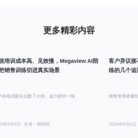
统培训成本高、见效慢，Megaview AI陪
客户异议接
把销售训练切进真实场景
练的几个追
户在电话那头沉默了六秒。这六秒对一线
销售管理者最
26年8月6日
作者：销研院
2026年8月6日