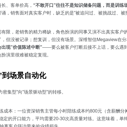
链长、客单价高，
“不敢开口”往往不是知识储备问题，而是训练
诵，销售面对真实客户时，缺乏的是”被追问过、被挑战过、被
间有限，老销售的精力稀缺，角色扮演的同事又演不出真实客户
，但没被记录；想复训，但没有场景。深维智信Megaview在
会出现”价值陈述中断”
——要么被客户打断后接不上话，要么遇
色扮演里很难被稳定复现。
”到场景自动化
密集型”向”场景驱动型”的转移。
陪练成本：一位资深销售主管每小时陪练成本约800元（含薪酬分
稳定的开口能力，平均需要20-30次高质量对练。这意味着，单
因抽离客户拜访带来的业绩损失。