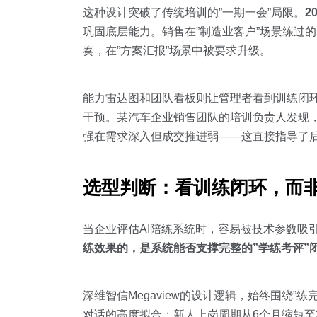
这种设计突破了传统培训的”一期一会”局限。
2
巩固底层能力。销售在”制造业客户”场景练过的
奏，在”方案汇报”场景中被要求升级。
能力雷达图和团队看板则让管理者看到训练闭
干预。某汽车企业销售团队的培训负责人发现
强在需求深入但成交推进弱——这直接指导了
选型判断：看训练闭环，而
当企业评估AI陪练系统时，容易被技术参数吸
练效果的，是系统能否支撑完整的”学练考评”
深维智信Megaview的设计逻辑，始终围绕
对话的高度拟合；新人上岗周期从6个月缩短至2