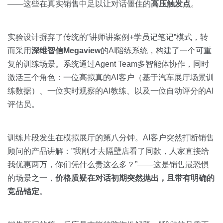
——这些在真实销售中足以让对话僵住的
高压触发点
。
实验设计摒弃了传统的”讲师讲案例+学员记笔记”模式，转
而采用
深维智信Megaview
的AI陪练系统，构建了一个可重
复的训练场景。系统通过Agent Team多智能体协作，同时
激活三个角色：一位高拟真的AI客户（基于汽车展厅场景训
练数据）、一位实时观察的AI教练、以及一位自动评分的AI
评估员。
训练片段发生在模拟展厅的第八分钟。AI客户突然打断销售
顾问的产品讲解：”我刚才去隔壁店看了同款，人家直接给
我优惠两万，你们凭什么贵这么多？”——这是销售最恐惧
的场景之一，
价格质疑在对话初期突然抛出，且带有明确的
竞品锚定
。