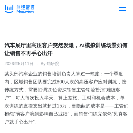
产品
Skip
to
content
解决方案
产品总览
汽车展厅里高压客户突然发难，AI模拟训练场景如何
让销售不再手心出汗
客户案例
产品集成
按行业
2026年5月11日
By
销研院
某头部汽车企业的销售培训负责人算过一笔账：一个季度
企业服务
开放平台
下载客户端
内，区域销售团队要完成800人次的高压客户应对训练，按
传统方式，需要抽调20位资深销售主管轮流扮演”难缠客
消费医疗
户”，每人每次投入半天。算上差旅、工时和机会成本，单
定价
次训练的直接支出就超过15万，更隐蔽的成本是——主管们
教育
抱怨”演客户演到影响自己业绩”，而销售们练完依然”见真客
资源中心
户就手心出汗”。
汽车