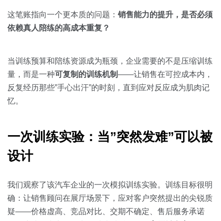
关于我们
资源中心
房地产
这笔账指向一个更本质的问题：
销售能力的提升，是否必须
全部
依赖真人陪练的高成本重复？
金融
预约演示
白皮书
按角色
当训练预算和陪练资源成为瓶颈，企业需要的不是压缩训练
量，而是一种
可复制的训练机制
——让销售在可控成本内，
销售会话智能
销售人员
反复经历那些”手心出汗”的时刻，直到应对反应成为肌肉记
忆。
销售管理
一次训练实验：当”突然发难”可以被
按业务场景
设计
交易跟进
我们观察了该汽车企业的一次模拟训练实验。训练目标很明
培训辅导
确：让销售顾问在展厅场景下，应对客户突然提出的尖锐质
疑——价格虚高、竞品对比、交期不确定、售后服务承诺