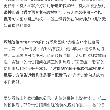
更精细：有人在客户打断时
语速加快40%
，有人在被质疑时
眼神回避（通过语音紧张度推断）
，有人
连续使用三个以上
反问句
试图夺回主动权——这些微行为在传统训练中几乎无
法被捕捉和量化。
深维智信Megaview
的评分系统围绕5大维度16个粒度展
开，其中”高压情境下的对话掌控力”被拆解为：情绪识别速
度、回应缓冲用语使用、价值转移时机、以及异议归类准确
性。实验中的销售顾问在第三轮训练后，”回应缓冲用语”的
使用率从12%提升至89%，
“您提到的这个价格信息对我很
重要，方便告诉我具体是哪个配置吗？”
这类过渡句式成为
条件反射。
团队看板上的数据曲线显示，训练效果并非线性增长。第二
轮模拟后，部分销售顾问出现”套路化应对”倾向——他们记