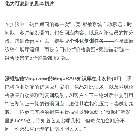
化为可复训的剧本切片
。
在实验中，销售顾问的每一次”卡壳”都被系统自动标记：时
间戳、客户触发语句、销售回应内容、以及AI评估员的扣分
点。培训负责人可以一键生成
个性化复训任务
——不是重新
练整个展厅流程，而是专门针对”价格质疑+竞品锚定”这一
组合场景的5分钟高强度对练。
深维智信Megaview的MegaRAG知识库
在此发挥作用。系
统将企业沉淀的优秀应对案例、竞品对比话术、以及区域价
格政策自动关联到复训场景，AI客户在下一轮对话中会引用
销售顾问上一轮的错误回应，迫使其在相似压力下尝试新策
略。一位参与实验的销售主管描述这种体验：”就像打游戏
里的Boss战，你知道它会出哪几招，但每次组合顺序不
同，你必须真正理解机制才能过关。”