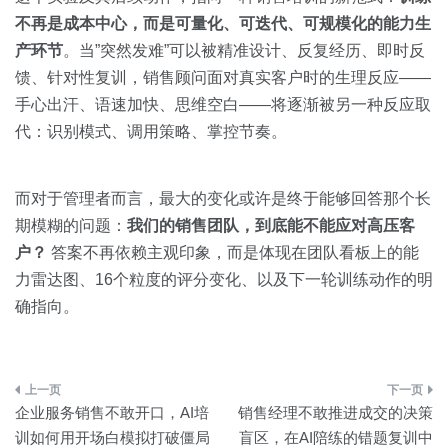
不再是成本中心，而是可量化、可迭代、可规模化的能力生
产环节
。当”突然发难”可以被精准设计、反复经历、即时反
馈、针对性复训，销售顾问面对真实客户时的生理反应——
手心出汗、语速加快、思维空白——将逐渐被另一种反应取
代：识别模式、调用策略、掌控节奏。
而对于管理者而言，最大的变化或许是终于能够回答那个长
期模糊的问题：
我们的销售团队，到底能不能应对高压客
户？
答案不再依赖主观印象，而是体现在团队看板上的能
力雷达图、16个粒度的评分变化、以及下一轮训练动作的明
确指向。
文
企业服务销售不敢开口，AI培
销售经理不敢推进成交的决策
章
训如何用开场白模拟打破僵局
盲区，在AI陪练的错题复训中