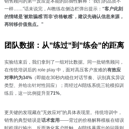
销售顾问的第一反应是本能的防御性解释：”我们的品质不
一样……”话未说完，AI教练在侧边栏弹出提示：
“客户此刻
的情绪是’被欺骗感’而非’价格敏感’，建议先确认信息来源，
再转移价值焦点。”
团队数据：从”练过”到”练会”的距离
实验结束后，我们拿到了一组对比数据。同一批销售顾问，
在传统培训后的 role play 中，面对高压客户发难的
有效应
对率约为34%
（即能在30秒内稳住对话节奏、识别真实异议
类型、并给出针对性回应）；而经过AI陪练系统三轮模拟训
练后，这一比例提升至
71%
。
更关键的发现藏在”无效应对”的具体表现里。传统培训中，
销售的典型错误是
话术套用
——背过的价格解释模板在错误
时机强行输出，反而激化客户抵触。AI陪练暴露出的问题则