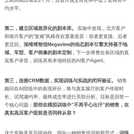
上岗周期压缩至2个月，且首月成交转化率不低于老销售平
均水平。
第二，建立区域差异化的剧本库。
实验中发现，北方客户
和南方客户的”发难”风格存在显著差异：前者更直接、后者
更迂回。
深维维智信Megaview的动态剧本引擎支持基于地
域、车型、客户画像的剧本定制
，下一步将整合各区域的真
实客户录音，训练具有本地特征的AI客户Agent。
第三，连接CRM数据，实现训练与实战的闭环验证。
销售
顾问在AI陪练中的表现评分，将与真实展厅的客户停留时
长、试驾邀约率、最终成交率进行关联分析。目标是回答一
个核心问题：
那些在模拟训练中”不再手心出汗”的销售，在
真实高压客户面前是否同样从容？
这个实验及其后续动作，指向一种销售培训的新范式：
训练