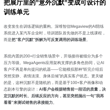
把展厅里的”意外沉默”变成可设计的
训练单元
改变发生在训练逻辑的重构。深维智信Megaview的AI陪练
系统进入某汽车企业时，培训团队首先做的不是上线课程，
而是
把”客户沉默”拆解为可反复调用的训练场景
。
系统内置的200+行业销售场景中，开场接待被细分为多个
压力等级。MegaAgents应用架构支撑的多角色协同，让AI
客户不再是单向提问的机器——它能模拟那种”听完介绍后
突然安静、表情淡漠、身体后倾”的真实客户状态。更关键
的是，这种沉默不是随机的，而是基于100+客户画像和动
态剧本引擎的设计：
AI客户会根据销售前一段话的质量，决
定沉默的时长、后续反应的方向，甚至突然抛出一句”我再
看看”来测试销售的承接能力
。