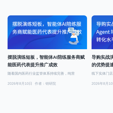
摆脱演练短板，智能体AI陪练服务商赋
导购实战演
能医药代表提升推广成效
的优势提
随着国内医药行业监管体系持续完善，纯营
线下实体门店
2026年8月10日
作者：销研院
2026年8月1