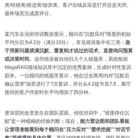
类/转移类/推进类/放弃类、客户后续反应是打开还是关闭、
最终场景完成度评分。
某汽车企业的培训数据显示，顾问在”沉默应对”维度的初始
平均分仅为4.2分（满分10分），常见错误集中在三类：
急
于用新问题填满沉默、重复刚才说过的话术、直接询问预算
或决策时间
。这些错误被自动归入个人错题库，系统根据
MegaRAG领域知识库中沉淀的优秀案例，生成针对性复训
剧本。一位顾问的错题库显示，他在过去两周内对”沉默后
确认需求”场景进行了7次复训，评分从4.2提升至7.8，展厅
接待的客户停留时长平均增加了四分钟。
更深层的改变发生在团队层面。传统培训中，”谁接得住沉
默”是一种模糊的经验判断；现在，
能力雷达图和团队看板
让管理者能看到每个顾问在”压力应对””需求挖掘””对话节
奏”等维度的具体位置
。某区域销售经理发现，团队里两位