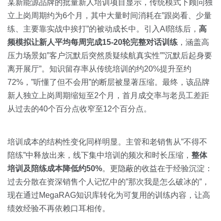
某新能源品牌的批量新人培训项目显示，传统模式下顾问独
立上岗周期约为6个月，其中大量时间消耗在”跟岗看、少量
练、主要靠实战中挨打”的被动成长中。引入AI陪练后，
高
频模拟让新人平均每周完成15-20轮完整对话训练
，涵盖高
压力场景如”客户沉默后突然质疑续航真实性””沉默后起身要
离开展厅”。知识留存率从传统培训的约20%提升至约
72%，”听懂了但不会用”的断层被显著压缩。最终，该品牌
新人独立上岗周期缩短至2个月，首月成交率与老员工差距
从过去的40个百分点收窄至12个百分点。
培训成本的结构性变化同样明显。主管和老销售从”不得不
陪练”中释放出来，线下集中培训的频次和时长压缩，
整体
培训及陪练成本降低约50%
。更隐蔽的收益在于经验沉淀：
过去分散在资深销售个人记忆中的”那次我是怎么破冰的”，
现在通过MegaRAG知识库转化为可复用的训练内容，让高
绩效经验不再依赖口耳相传。