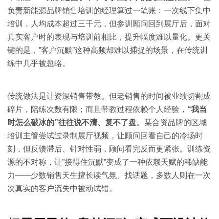
负责新能源品牌销售培训的经理算过一笔账：一次线下集中
培训，人均成本超过三千元，但参训顾问回到展厅后，面对
真实客户时的表现与培训前相比，提升幅度难以量化。更关
键的是，”客户沉默”这种高频却难以捕捉的场景，在传统训
练中几乎被忽略。
传统做法是让资深销售带教。但老销售的时间被业绩切割成
碎片，陪练次数有限；而且带教过程依赖个人经验，
“我当
时怎么破冰的”往往说不清、复不了盘
。某合资品牌的区域
培训主管尝试过录制展厅视频，让顾问回看自己的冷场时
刻，但反馈滞后、针对性弱，顾问看完反而更紧张。训练资
源的不对称，让”接得住沉默”变成了一种依赖天赋的稀缺能
力——少数销售天生擅长读气氛、找话题，多数人则在一次
次真实的客户流失中被动试错。