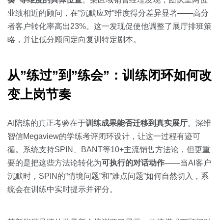
业绩相近的顾问，在”沉默应对”维度得分差异显著——高分
者客户转化率高出23%。这一发现促使他调整了展厅排班策
略，并让低分顾问定向复训特定剧本。
从”练过”到”练会”：训练闭环如何改
变上岗节奏
AI陪练的真正考验在于
训练成果能否迁移到真实展厅
。深维
智信Megaview的学练考评闭环设计，让这一过程有迹可
循。系统支持SPIN、BANT等10+主流销售方法论，但更重
要的是把这些方法论转化为
可执行的对话动作
——当AI客户
沉默时，SPIN的”情境问题”和”难点问题”如何自然切入，系
统会在训练中实时提示并评分。