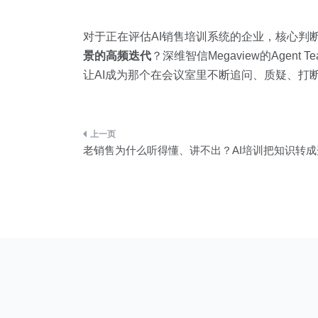
对于正在评估AI销售培训系统的企业，核心判
景的高频迭代
？深维智信Megaview的Age
让AI成为那个在会议室里不断追问、质疑、打
文
老销售为什么听得懂、讲不出？AI培训把知识转
章
导
航