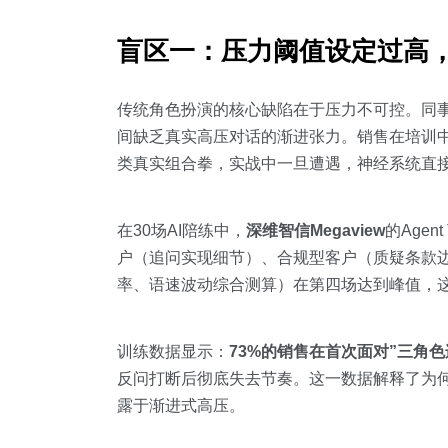
盲区一：压力阈值设定过高，
传统角色扮演的核心缺陷在于压力不可控。同事
间缺乏真实高压对话的渐进张力。销售在培训中从
类真实组合拳，实战中一旦遭遇，神经系统直
在30场AI陪练中，
深维智信Megaview
的Age
户（追问实现细节）、合规型客户（质疑条款
率、语速波动综合测算）在第四场达到峰值，
训练数据显示：
73%的销售在首次面对”三角色
反问打断后彻底失去节奏。这一数据解释了为何
露于渐进式高压。