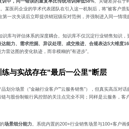
复训中，同一错误的重复率比传统培训降低58%
。关键差异在于
小时级缩短至秒级。某医药企业的学术代表团队在引入这一机制后，将”被客
统能在第一次失误后立即提供销冠级应对范例，并强制进入同一情境
aRAG知识库与评估体系的深度耦合。知识库不仅沉淀行业销售知识
表达能力、需求挖掘、异议处理、成交推进、合规表达5大维度1
能力雷达图的变化轨迹，而非模糊的”有进步”。
练与实战存在”最后一公里”断层
品划分场景（”金融行业客户””云服务销售”），但真实高压对
策链与股份制银行风控部的关注点完全不同；同样是云服务，客
w的
场景细分能力
。系统内置的200+行业销售场景与100+客户