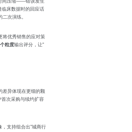
时间压缩——错误发生
户质疑临床数据时的回应话
的二次演练。
，更将优秀销售的应对策
6个粒度
输出评分，让”
话的差异体现在更细的颗
户首次采购与续约扩容
画像，支持组合出”城商行