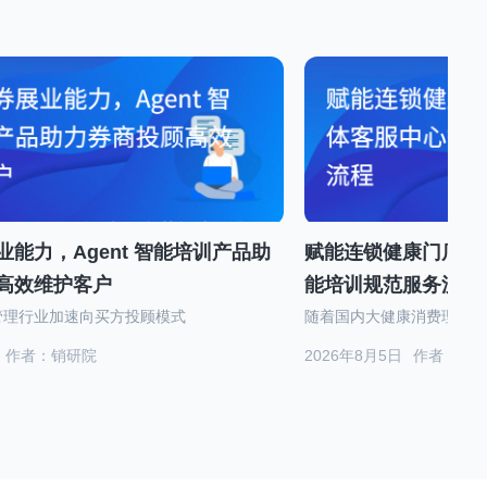
能力，Agent 智能培训产品助
赋能连锁健康门店拓
高效维护客户
能培训规范服务流程
管理行业加速向买方投顾模式
随着国内大健康消费理念不
作者：销研院
2026年8月5日
作者：销