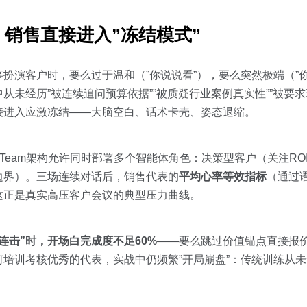
销售直接进入”冻结模式”
扮演客户时，要么过于温和（”你说说看”），要么突然极端（”
未经历”被连续追问预算依据””被质疑行业案例真实性””被要求
接进入应激冻结——大脑空白、话术卡壳、姿态退缩。
nt Team架构允许同时部署多个智能体角色：决策型客户（关注R
边界）。三场连续对话后，销售代表的
平均心率等效指标
（通过
这正是真实高压客户会议的典型压力曲线。
连击”时，开场白完成度不足60%
——要么跳过价值锚点直接报
培训考核优秀的代表，实战中仍频繁”开局崩盘”：传统训练从