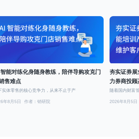
I 智能对练化身随身教练，陪伴导购攻克门
夯实证券展业
销售难点
力券商投顾
下实体零售的核心竞争力，从来不止于产
随着国内财富
26年8月5日
作者：销研院
2026年8月5日