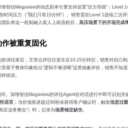
维智信Megaview的动态剧本引擎支持设置”压力等级”：Level
连击叠加时间压力（”我们只有15分钟”）。销售需在Level 1连续三
该团队将这一机制融入新人上岗流程后，
高压场景下的开场完成率
动作被重复固化
扮演结束后，主管点评往往发生在10-15分钟后，销售对自己
管基于整体印象给出”逻辑不够清晰”这类抽象评价，销售不知
同样错误。
环。深维智信Megaview的评估Agent在对话进行中即可识别
性语言
；当价值陈述超过90秒未获得客户确认时，触发
信息过
东区业务整合”）时，记录为
场景锚定缺失
。