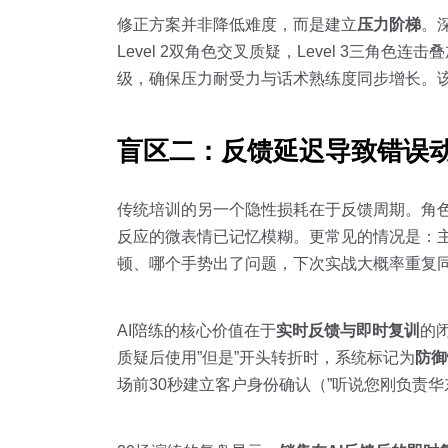
修正方案并非降低难度，而是建立
压力阶梯
。深
Level 2双角色交叉质疑，Level 3三角色
级，确保压力耐受力与话术熟练度同步增长。
盲区二：反馈延迟导致错误
传统培训的另一个隐性损耗在于反馈周期。角色
反应的微表情已记忆模糊。更常见的情况是：主
顿、哪个手势出了问题，下次实战大概率重复
AI陪练的核心价值在于
实时反馈与即时复训
的闭
质疑后使用”但是”开头转折时，系统标记为
防御
场前30秒建立客户身份确认（”听说您刚负责华