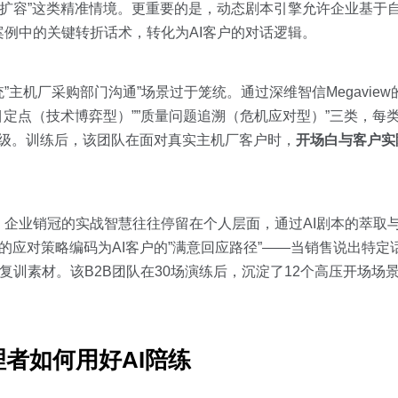
约扩容”这类精准情境。更重要的是，动态剧本引擎允许企业基于
例中的关键转折话术，转化为AI客户的对话逻辑。
主机厂采购部门沟通”场景过于笼统。通过深维智信Megavie
目定点（技术博弈型）””质量问题追溯（危机应对型）”三类，每类
等级。训练后，该团队在面对真实主机厂客户时，
开场白与客户实
。企业销冠的实战智慧往往停留在个人层面，通过AI剧本的萃取
冠的应对策略编码为AI客户的”满意回应路径”——当销售说出特定
复训素材。该B2B团队在30场演练后，沉淀了12个高压开场场景
者如何用好AI陪练