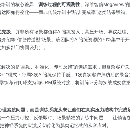
统培训的核心差异：
训练过程的可观测性
。深维智信Megavie
达图如何变化——而非传统培训中”培训完成率”这类结果黑箱。
优先级
。并非所有场景都值得AI陪练投入，高压开场、异议处理
能介绍等”信息传递型”场景。该团队将AI陪练资源的70%集中于
（如多部门协同谈判）。
陪练解决的是”高频、标准化、即时反馈”的训练需求，但复杂客户
+1″模式：每周3次AI陪练保持手感，1次真实客户拜访后的录音
w的学练考评闭环支持与CRM系统对接，将训练评分与实战成交数
非心理素质问题，而是训练系统从未让他们在真实压力结构中完成
建一个压力可控、反馈即时、场景精准的训练中间层——让销售
而把神经系统的应激反应转化为肌肉记忆式的从容应对。