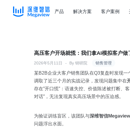
产品
解决方案
客户案例
Skip
to
content
高压客户开场就慌：我们拿AI模拟客户做
2026年5月11日
By
销研院
销售管理
某B2B企业大客户销售团队在Q3复盘时发现
调取了近三个月的实战记录，发现问题集中在
存在”开口慌”：语速失控、价值陈述被打断、
对话”，无法复现真实高压场景中的压迫感。
为验证训练盲区，该团队与
深维智信Megaview
问题浮出水面。