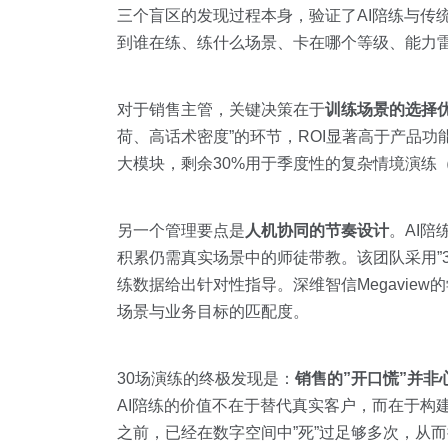
三个盲区的发现过程本身，验证了AI陪练与传
到谁在练、练什么场景、卡在哪个等级、能力雷
对于销售主管，关键决策在于
训练场景的选择
荷、高话术密度”的环节，ROI显著高于产品功
大模块，剩余30%用于季度性的复杂情境演练
另一个管理要点是
人机协同的节奏设计
。AI
积累仍需真实场景中的师徒带教。该团队采用”3
练数据给出针对性指导。深维智信Megavie
场景与业务目标的匹配度。
30场演练的终极发现是：
销售的”开口慌”并
AI陪练的价值不在于替代真实客户，而在于构
之前，已经在数字空间中”死”过足够多次，从