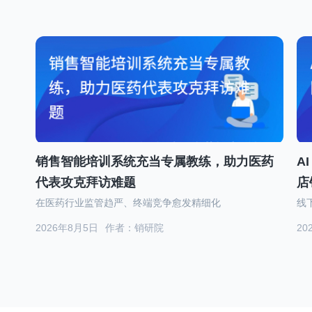
销售智能培训系统充当专属教练，助力医药
A
代表攻克拜访难题
店
在医药行业监管趋严、终端竞争愈发精细化
线
2026年8月5日
作者：销研院
20