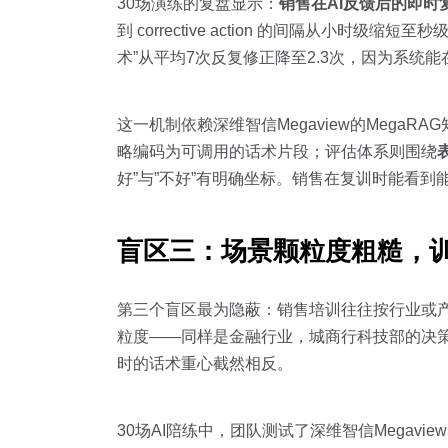
30场演练的复盘显示：
销售在AI反馈后的即时
到 corrective action 的间隔从
术”从平均7次反复修正降至2.3次，因为系
这一机制依赖深维智信Megaview的Meg
略编码为可调用的话术片段；评估体系则围绕
好”与”不好”有明确坐标。销售在复训时能看到
盲区三：场景颗粒度粗糙，训
第三个盲区最为隐蔽：销售培训往往按行业或产
粒度——同样是金融行业，城商行科技部的决
时的话术重心截然相反。
30场AI陪练中，团队测试了深维智信Megavie