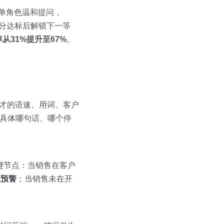
 1单角色温和提问，
次评分达标后解锁下一等
从31%提升至67%
。
刚才的语速、用词、客户
道具体哪句话、哪个停
关键节点：当销售在客户
载预警
；当销售未在开