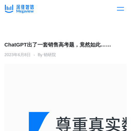
产品
Skip
to
content
解决方案
产品总览
ChatGPT出了一套销售高考题，竟然如此……
2023年6月8日
By
销研院
客户案例
产品集成
按行业
企业服务
开放平台
下载客户端
消费医疗
定价
教育
资源中心
汽车