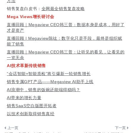
方法
销售复盘白皮书：
全网最全销售复盘攻略
Mega Views增长研讨会
直播回顾｜Megaview CEO韩三普：数据本身是成本，用好了
才是资产
直播回顾 | Megaview陈竑：数字化只是手段，最终是组织赋
能了销售
直播回顾｜Megaview CEO韩三普：让听见的看见，让看见的
一览无余
AI
技术革新传统销售
“会话智能+智能质检”将引爆新一轮销售增长
销售专属GPT产品——Megaview AI助手上线
AI浪潮中，销售的饭碗还能端得稳吗？
AI带来的增长力量
销售SaaS空白版图开拓者
以技术创新取得销售真经
文