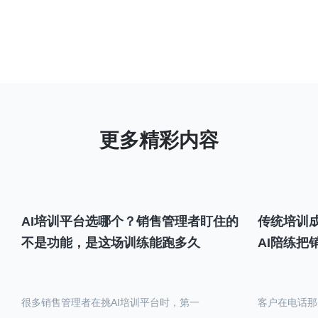
AI培训平台选哪个？销售管理者盯住的
传统培训成
不是功能，是这场训练能跑多久
AI陪练把
很多销售管理者在挑AI培训平台时，第一
客户在电话那