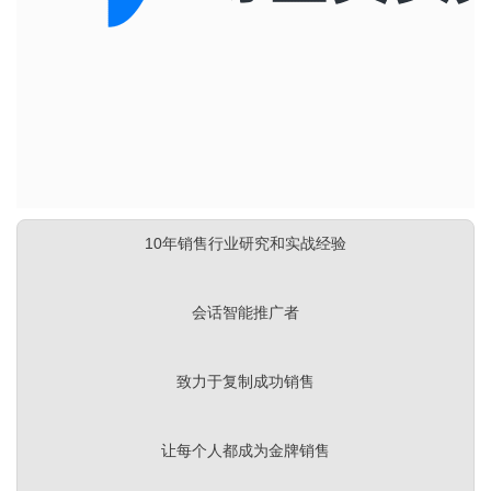
关于我们
资源中心
房地产
全部
金融
预约演示
白皮书
按角色
销售会话智能
销售人员
10年销售行业研究和实战经验
销售管理
按业务场景
会话智能推广者
交易跟进
致力于复制成功销售
培训辅导
让每个人都成为金牌销售