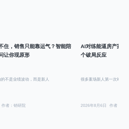
不住，销售只能靠运气？智能陪
AI对练能逼房产案场
问让你现原形
个破局反应
怕的不是业绩波动，而是新人
很多案场新人第一次站在沙
作者：销研院
2026年8月6日
作者：销