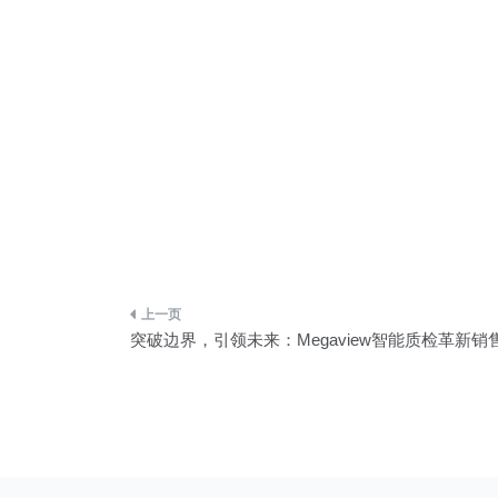
文
突破边界，引领未来：Megaview智能质检革新销
章
导
航