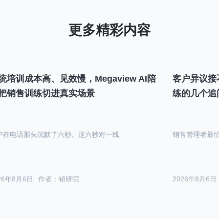
统培训成本高、见效慢，Megaview AI陪
客户异议接
把销售训练切进真实场景
练的几个追
户在电话那头沉默了六秒。这六秒对一线
销售管理者最
26年8月6日
作者：销研院
2026年8月6日