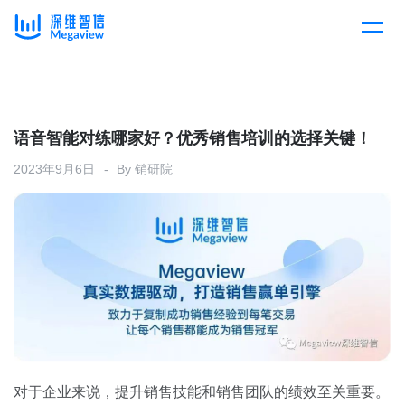
产品
Skip
to
content
解决方案
产品总览
语音智能对练哪家好？优秀销售培训的选择关键！
2023年9月6日
By
销研院
客户案例
产品集成
按行业
企业服务
开放平台
下载客户端
消费医疗
定价
教育
资源中心
汽车
对于企业来说，提升销售技能和销售团队的绩效至关重要。