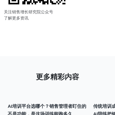
关注销售增长研究院公众号
了解更多资讯
AI培训平台选哪个？销售管理者盯住的
传统培训成
不是功能，是这场训练能跑多久
AI陪练把