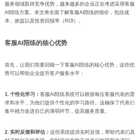
关于我们
资源中心
服务领域取得竞争优势，越来越多的企业正在考虑采用客服
房地产
AI陪练方案。本文将全面了解客服AI陪练的报价，包括成
全部
金融
本、效益以及投资回报率（ROI）。
预约演示
白皮书
按角色
客服
AI
陪练的核心优势
销售会话智能
销售人员
首先，让我们简要回顾一下客服AI陪练的核心优势，这些优
销售管理
势可以帮助企业提升客户服务水平：
按业务场景
1. 个性化学习：
客服AI陪练系统可以根据每位客服代表的需
求和水平，为他们提供个性化的学习路径。这确保了代表们
交易跟进
集中精力改进自己的薄弱环节，提高服务质量。
培训辅导
2. 实时反馈和评估：
这些系统提供实时反馈，帮助代表们及