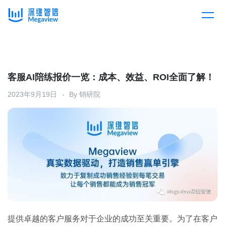
产品
Skip
to
content
解决方案
产品总览
客服AI陪练报价一览：成本、效益、ROI全面了解！
2023年9月19日
By
销研院
客户案例
产品集成
按行业
企业服务
开放平台
下载客户端
消费医疗
定价
教育
资源中心
汽车
提供卓越的客户服务对于企业的成功至关重要。为了在客户