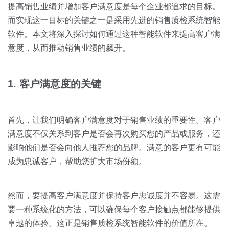
关于我们
资源中心
提高销售业绩并增加客户满意度是每个企业都追求的目标。
房地产
而实现这一目标的关键之一是采用先进的销售质检系统智能
全部
金融
软件。本文将深入探讨如何通过这种智能软件来提高客户满
预约演示
意度，从而推动销售业绩的飙升。
白皮书
按角色
销售会话智能
1. 客户满意度的关键
销售人员
销售管理
首先，让我们明确客户满意度对于销售业绩的重要性。客户
满意度不仅关系到客户是否会再次购买您的产品或服务，还
按业务场景
影响他们是否会向他人推荐您的品牌。满意的客户更有可能
成为忠诚客户，帮助您扩大市场份额。
交易跟进
然而，要提高客户满意度并保持客户忠诚度并不容易。这需
培训辅导
要一种系统化的方法，可以确保每个客户接触点都能够提供
卓越的体验。这正是销售质检系统智能软件的价值所在。