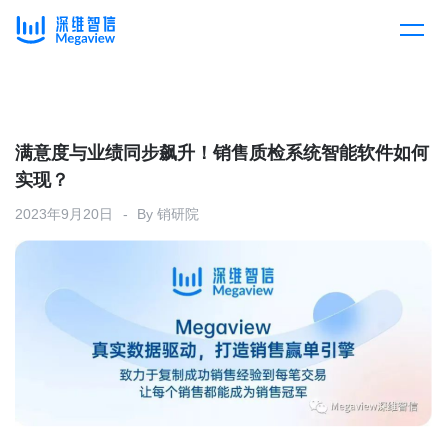
产品
Skip
to
content
解决方案
产品总览
满意度与业绩同步飙升！销售质检系统智能软件如何
实现？
客户案例
产品集成
按行业
2023年9月20日
By
销研院
企业服务
开放平台
下载客户端
消费医疗
定价
教育
资源中心
汽车