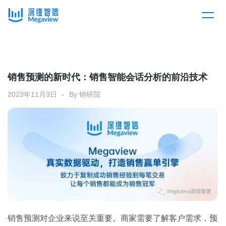
产品
Skip
to
content
解决方案
产品总览
销售预测的新时代：销售智能会话分析的前沿技术
2023年11月3日
By
销研院
客户案例
产品集成
按行业
企业服务
开放平台
下载客户端
消费医疗
定价
教育
资源中心
汽车
销售预测对企业来说至关重要。商家需要了解客户需求，预