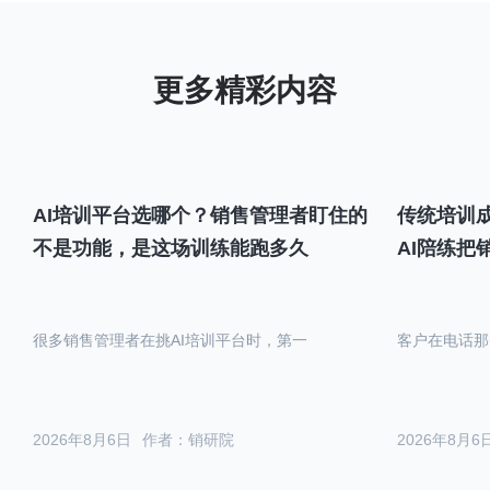
AI培训平台选哪个？销售管理者盯住的
传统培训成
不是功能，是这场训练能跑多久
AI陪练把
很多销售管理者在挑AI培训平台时，第一
客户在电话那
2026年8月6日
作者：销研院
2026年8月6