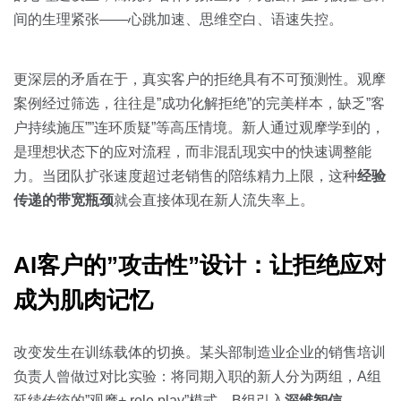
间的生理紧张——心跳加速、思维空白、语速失控。
更深层的矛盾在于，真实客户的拒绝具有不可预测性。观摩
案例经过筛选，往往是”成功化解拒绝”的完美样本，缺乏”客
户持续施压””连环质疑”等高压情境。新人通过观摩学到的，
是理想状态下的应对流程，而非混乱现实中的快速调整能
力。当团队扩张速度超过老销售的陪练精力上限，这种
经验
传递的带宽瓶颈
就会直接体现在新人流失率上。
AI客户的”攻击性”设计：让拒绝应对
成为肌肉记忆
改变发生在训练载体的切换。某头部制造业企业的销售培训
负责人曾做过对比实验：将同期入职的新人分为两组，A组
延续传统的”观摩+ role play”模式，B组引入
深维智信