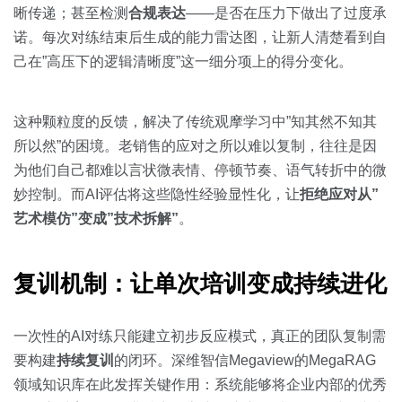
晰传递；甚至检测
合规表达
——是否在压力下做出了过度承
诺。每次对练结束后生成的能力雷达图，让新人清楚看到自
己在”高压下的逻辑清晰度”这一细分项上的得分变化。
这种颗粒度的反馈，解决了传统观摩学习中”知其然不知其
所以然”的困境。老销售的应对之所以难以复制，往往是因
为他们自己都难以言状微表情、停顿节奏、语气转折中的微
妙控制。而AI评估将这些隐性经验显性化，让
拒绝应对从”
艺术模仿”变成”技术拆解”
。
复训机制：让单次培训变成持续进化
一次性的AI对练只能建立初步反应模式，真正的团队复制需
要构建
持续复训
的闭环。深维智信Megaview的MegaRAG
领域知识库在此发挥关键作用：系统能够将企业内部的优秀