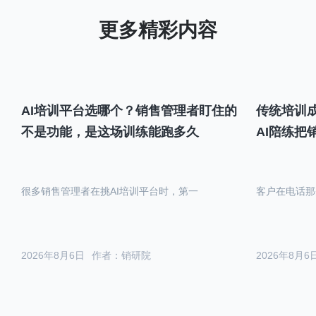
AI培训平台选哪个？销售管理者盯住的
传统培训成
不是功能，是这场训练能跑多久
AI陪练把
很多销售管理者在挑AI培训平台时，第一
客户在电话那
2026年8月6日
作者：销研院
2026年8月6