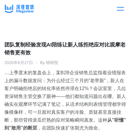
产品
Skip
to
content
解决方案
产品总览
团队复制经验发现AI陪练让新人练拒绝应对比观摩老
销售更有效
客户案例
产品集成
按行业
2026年6月27日
By
销研院
…上季度末的复盘会上，某B2B企业销售总监指着业绩报表
企业服务
开放平台
下载客户端
上的漏斗数据发问：为什么经过三个月的”老带新”，新人在
客户明确拒绝后的转化率依然停滞在12%？会议室里，几位
消费医疗
资深销售主管交换了眼神——他们都知道问题出在哪。新人
定价
确实在观摩环节记满了笔记，从话术结构到表情管理都学得
教育
像模像样，可一旦面对真实客户的冷脸、质疑甚至直接挂
资源中心
断，那些背得滚瓜烂熟的应对策略瞬间蒸发。这种
从”听懂”
汽车
到”敢用”的断层
，在团队快速扩张期尤为致命。