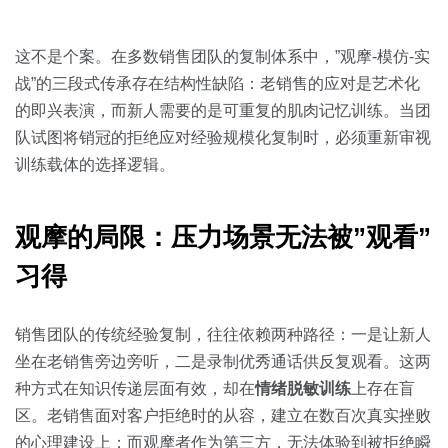
关于我们
资源中心
房地产
全部
这不是个案。在多数销售团队的复制体系中，”观摩-模仿-实
金融
战”的三段式传承存在结构性缺陷：老销售的应对是艺术化
预约演示
白皮书
的即兴表演，而新人需要的是可重复的肌肉记忆训练。当团
按角色
队试图将销冠的拒绝应对经验规模化复制时，必须重新审视
销售会话智能
训练载体的选择逻辑。
销售人员
销售管理
观摩的局限：压力场景无法被”观看”
习得
按业务场景
销售团队的传统经验复制，往往依赖两种路径：一是让新人
交易跟进
坐在老销售旁边旁听，二是录制优秀通话供反复观看。这两
培训辅导
种方式在知识传递层面有效，却在
情绪脱敏训练
上存在盲
区。老销售面对客户拒绝时的从容，建立在数百次真实挫败
的心理建设上；而观摩者作为第三方，无法体验到被拒绝瞬