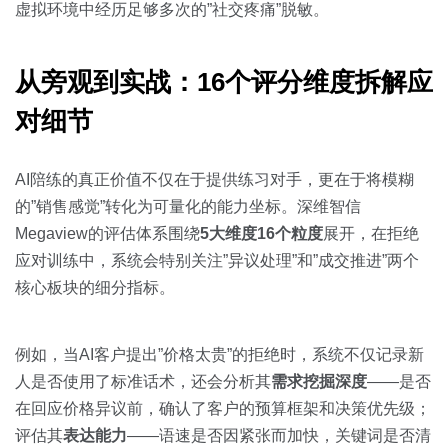
虚拟环境中经历足够多次的”社交疼痛”脱敏。
从旁观到实战：16个评分维度拆解应
对细节
AI陪练的真正价值不仅在于提供练习对手，更在于将模糊
的”销售感觉”转化为可量化的能力坐标。深维智信
Megaview的评估体系围绕
5大维度16个粒度
展开，在拒绝
应对训练中，系统会特别关注”异议处理”和”成交推进”两个
核心板块的细分指标。
例如，当AI客户提出”价格太贵”的拒绝时，系统不仅记录新
人是否使用了标准话术，还会分析其
需求挖掘深度
——是否
在回应价格异议前，确认了客户的预算框架和决策优先级；
评估其
表达能力
——语速是否因紧张而加快，关键词是否清