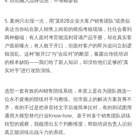
4. 自然融入品牌信息，不堆砌参数
关于我们
资源中心
房地产
全部
金融
5. 案例只出现一次，用”某B2B企业大客户销售团队”或类似
预约演示
表达当你站在新人销售上岗前的模拟考核现场，往往会看到
白皮书
两种极端：有人面对考官能流利背诵产品手册，却在真实客
按角色
户面前哑火；有人敢于开口，但面对客户的即兴追问立刻逻
销售会话智能
销售人员
辑混乱。这种”敢开口”与”会应对”的断层，暴露出传统培训
的根本缺陷——我们给了新人知识，却没给他们足够的”真
销售管理
实对手”进行攻防演练。
按业务场景
选型一套有效的AI销售陪练系统，本质上是在为团队挑选一
位永不疲倦的陪练对手与教练。但市面上的解决方案良莠不
交易跟进
齐，有的不过是把录音转文字后做简单比对，有的则试图用
通用大模型替代行业Know-how。基于对多个销售团队训练
培训辅导
转型的观察，我梳理出五个判断维度，帮助培训负责人识别
真正能训练出战斗力的系统。