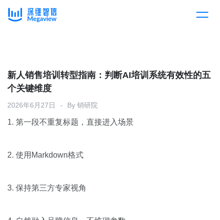
产品
Skip
to
content
解决方案
产品总览
新人销售培训转型指南：判断AI培训系统有效性的五
个关键维度
客户案例
产品集成
按行业
2026年6月27日
By
销研院
1. 第一段不重复标题，直接进入场景
企业服务
开放平台
下载客户端
消费医疗
2. 使用Markdown格式
定价
教育
3. 保持第三方专家视角
资源中心
汽车