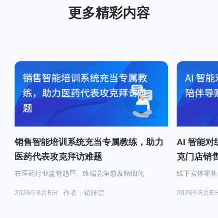
销售智能培训系统充当专属教练，助力
AI 智能
医药代表攻克拜访难题
克门店销
在医药行业监管趋严、终端竞争愈发精细化
线下实体零售
2026年8月5日
作者：销研院
2026年8月5