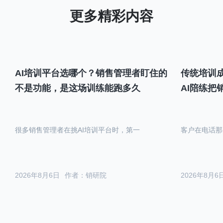
AI培训平台选哪个？销售管理者盯住的
传统培训成
不是功能，是这场训练能跑多久
AI陪练把
很多销售管理者在挑AI培训平台时，第一
客户在电话那
2026年8月6日
作者：销研院
2026年8月6