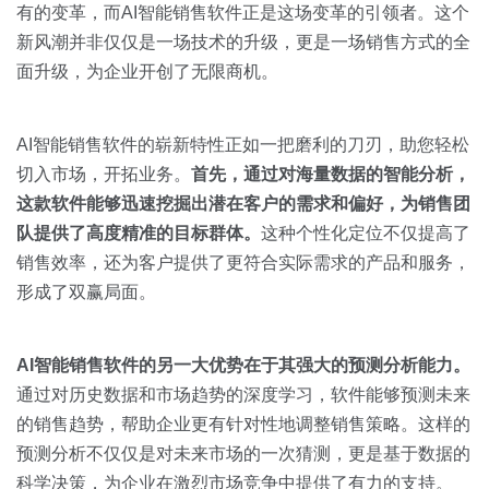
关于我们
资源中心
有的变革，而AI智能销售软件正是这场变革的引领者。这个
房地产
新风潮并非仅仅是一场技术的升级，更是一场销售方式的全
全部
金融
面升级，为企业开创了无限商机。
预约演示
白皮书
按角色
AI智能销售软件的崭新特性正如一把磨利的刀刃，助您轻松
销售会话智能
切入市场，开拓业务。
首先，通过对海量数据的智能分析，
销售人员
这款软件能够迅速挖掘出潜在客户的需求和偏好，为销售团
队提供了高度精准的目标群体。
这种个性化定位不仅提高了
销售管理
销售效率，还为客户提供了更符合实际需求的产品和服务，
形成了双赢局面。
按业务场景
AI
智能销售软件的另一大优势在于其强大的预测分析能力。
交易跟进
通过对历史数据和市场趋势的深度学习，软件能够预测未来
培训辅导
的销售趋势，帮助企业更有针对性地调整销售策略。这样的
预测分析不仅仅是对未来市场的一次猜测，更是基于数据的
科学决策，为企业在激烈市场竞争中提供了有力的支持。