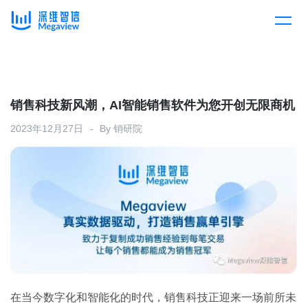
产品
Skip
to
content
解决方案
产品总览
销售科技新风潮，AI智能销售软件为您开创无限商机
2023年12月27日
By
销研院
客户案例
产品集成
按行业
企业服务
开放平台
下载客户端
消费医疗
定价
教育
资源中心
汽车
在当今数字化和智能化的时代，销售科技正迎来一场前所未