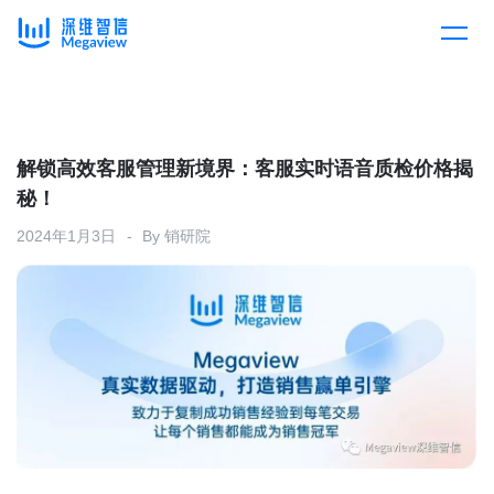
产品
Skip
to
content
解决方案
产品总览
解锁高效客服管理新境界：客服实时语音质检价格揭
秘！
客户案例
产品集成
按行业
2024年1月3日
By
销研院
企业服务
开放平台
下载客户端
消费医疗
定价
教育
资源中心
汽车