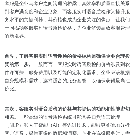
关于我们
资源中心
客服是企业与客户之间沟通的桥梁，其效率和质量直接关系
房地产
到客户满意度和企业形象。而客服实时语音质检作为提升服
全部
金融
务水平的关键利器，其价格也成为企业关注的焦点。让我们
预约演示
一同揭秘客服实时语音质检价格，为企业解锁高效客服管理
白皮书
的新境界。
按角色
销售会话智能
销售人员
首先，了解客服实时语音质检的价格结构是确保企业合理投
资的第一步。
一般而言，客服实时语音质检的价格涉及到软
销售管理
件许可费、服务费用以及可能的定制化需求。企业应该根据
自身规模和需求，选择适合的服务套餐，以确保获得最高性
按业务场景
价比。
交易跟进
其次，客服实时语音质检的价格与其提供的功能和性能密切
培训辅导
相关。
一些高级的语音质检系统可能具备自然语言处理
（NLP）和人工智能（AI）等先进技术，能够更准确地分析
客户语音，提供更多的数据和洞察。企业在选择服务时，需