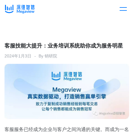
产品
Skip
to
content
解决方案
产品总览
客服技能大提升：业务培训系统助你成为服务明星
2024年1月3日
By
销研院
客户案例
产品集成
按行业
企业服务
开放平台
下载客户端
消费医疗
定价
教育
资源中心
汽车
客服服务已经成为企业与客户之间沟通的关键。而成为一名