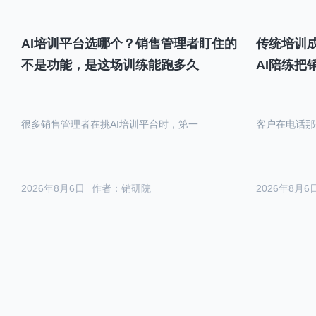
AI培训平台选哪个？销售管理者盯住的
传统培训成
不是功能，是这场训练能跑多久
AI陪练把
很多销售管理者在挑AI培训平台时，第一
客户在电话那
2026年8月6日
作者：销研院
2026年8月6