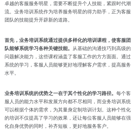
关于我们
资源中心
卓越的客服服务明星，需要不断提升个人技能，紧跟时代潮
房地产
流。业务培训系统作为培养服务明星的得力助手，正为客服
全部
金融
团队的技能提升开辟新的道路。
预约演示
白皮书
按角色
首先，业务培训系统通过提供多样化的培训课程，使客服团
销售会话智能
队能够系统学习各种关键技能。
从基础的沟通技巧到高级的
销售人员
问题解决能力，这些课程涵盖了客服工作的方方面面。通过
系统的学习，客服人员能够更好地理解客户需求，提高服务
销售管理
水平。
按业务场景
业务培训系统的优势之一在于其个性化的学习路径。
每个客
服人员的能力水平和发展方向都不尽相同，而业务培训系统
交易跟进
可以根据个体的需求，为其量身定制培训计划。这种个性化
培训辅导
的培训不仅提高了学习的效果，还让每位客服人员能够在强
化自身优势的同时，补齐短板，更好地服务客户。