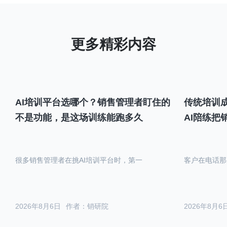
AI培训平台选哪个？销售管理者盯住的
传统培训成
不是功能，是这场训练能跑多久
AI陪练把
很多销售管理者在挑AI培训平台时，第一
客户在电话那
2026年8月6日
作者：销研院
2026年8月6