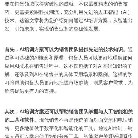
关于我们
资源中心
要在销售领域取得突破性的成就，不仅需要精湛的销售技
房地产
巧，更需要紧跟科技潮流，充分利用先进的人工智能（AI）
全部
金融
技术。这篇文章将为您介绍如何通过AI培训方案，从智能出
预约演示
发，引领未来，实现销售业务的突破性发展。
白皮书
按角色
销售会话智能
首先，
AI
培训方案可以为销售团队提供先进的技术知识。
通
销售人员
过学习基础的AI概念和原理，销售人员可以更好地理解如何
应用AI技术在销售过程中。这不仅包括了对AI基础知识的了
销售管理
解，还涉及到AI在销售中的具体应用场景和案例。这样的学
习将帮助销售人员更好地把握市场趋势，洞悉客户需求，为
按业务场景
销售提供更有力的支持。
交易跟进
其次，
AI
培训方案还可以帮助销售团队掌握与人工智能相关
培训辅导
的工具和软件。
现代销售不再是传统的面对面交流和电话销
售，更多地倚仗于数字化和智能化的工具。通过AI培训，销
售人员可以学习使用智能分析工具、智能客户关系管理系统