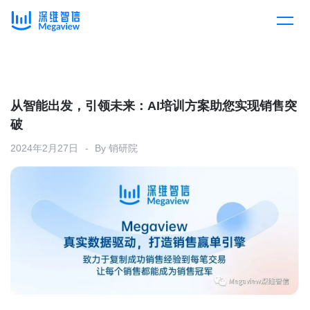
产品
Skip
to
content
解决方案
产品总览
从智能出发，引领未来：AI培训方案助您实现销售突
破
客户案例
产品集成
按行业
2024年2月27日
By
销研院
企业服务
开放平台
下载客户端
消费医疗
定价
教育
资源中心
汽车