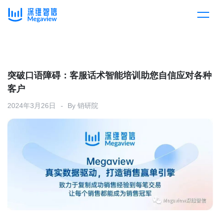
产品
Skip
to
content
解决方案
产品总览
突破口语障碍：客服话术智能培训助您自信应对各种
客户
客户案例
产品集成
按行业
2024年3月26日
By
销研院
企业服务
开放平台
下载客户端
消费医疗
定价
教育
资源中心
汽车