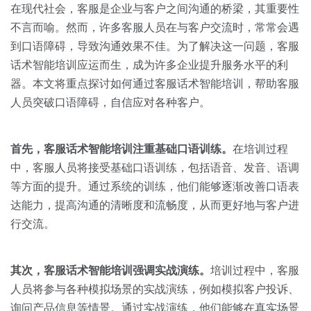
关于我们
资源中心
在现代社会，客服是企业与客户之间沟通的桥梁，其重要性
房地产
不言而喻。然而，许多客服人员在与客户交流时，常常会遇
全部
金融
到口语障碍，导致沟通效果不佳。为了解决这一问题，客服
预约演示
话术智能培训应运而生，成为许多企业提升服务水平的利
白皮书
器。本文将重点探讨如何通过客服话术智能培训，帮助客服
按角色
人员突破口语障碍，自信应对各种客户。
销售会话智能
销售人员
首先，客服话术智能培训注重基础口语训练。
在培训过程
销售管理
中，客服人员将接受基础口语训练，包括语音、发音、语调
等方面的提升。通过系统的训练，他们能够逐渐改善口语表
按业务场景
达能力，提高沟通的清晰度和流畅度，从而更好地与客户进
行交流。
交易跟进
培训辅导
其次，客服话术智能培训强调实战演练。
培训过程中，客服
人员将参与各种模拟场景的实战演练，例如模拟客户投诉、
询问产品信息等情景。通过实战演练，他们能够在真实场景