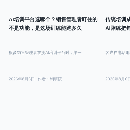
AI培训平台选哪个？销售管理者盯住的
传统培训成
不是功能，是这场训练能跑多久
AI陪练把
很多销售管理者在挑AI培训平台时，第一
客户在电话那
2026年8月6日
作者：销研院
2026年8月6