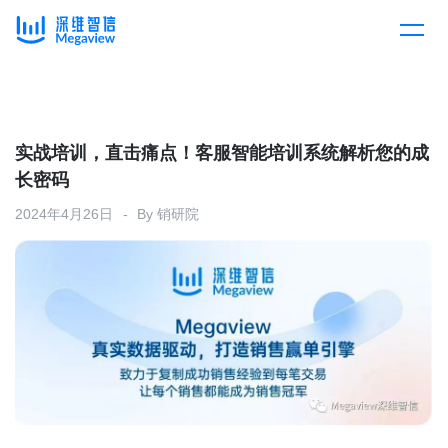
产品
Skip
to
content
解决方案
产品总览
实战培训，直击痛点！客服智能培训系统解析您的成
长密码
客户案例
产品集成
按行业
2024年4月26日
By
销研院
企业服务
开放平台
下载客户端
消费医疗
定价
教育
资源中心
汽车