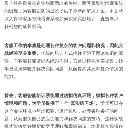
关于我们
资源中心
客户服务质量是企业脱颖而出的关键。而客服智能培训系统
房地产
的出现，为客服团队的成长提供了全新的解决方案。本文将
全部
金融
深入探讨客服智能培训系统如何实现实战培训，直击痛点，
预约演示
解析您的成长密码。
白皮书
按角色
销售会话智能
客服工作的本质是处理各种复杂的客户问题和情况，因此实
销售人员
战经验至关重要。
传统的培训方式往往局限于理论知识的灌
输，而客服智能培训系统则不同，它通过模拟真实场景，让
销售管理
学员亲身体验并解决实际问题，从而提高其应对复杂情况的
能力。
按业务场景
首先，客服智能培训系统通过虚拟仿真环境，模拟各种客户
交易跟进
情境和问题，为学员提供了一个“真实练习场”。
学员可以在
培训辅导
这个虚拟环境中与虚拟客户进行互动，处理各种各样的问
题，从而磨练自己的应变能力和解决问题的技巧。这种实战
模式能够更好地帮助学员理解和掌握知识，培养其实际操作