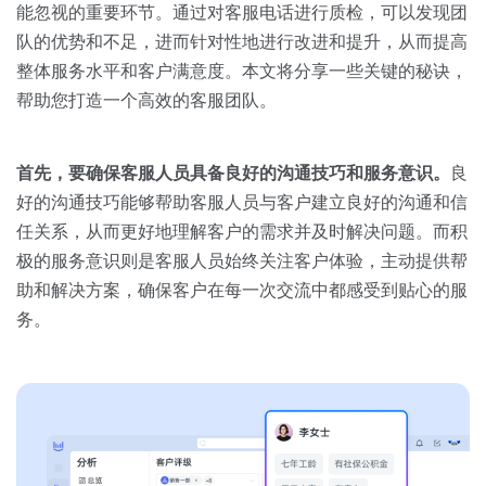
关于我们
资源中心
能忽视的重要环节。通过对客服电话进行质检，可以发现团
房地产
队的优势和不足，进而针对性地进行改进和提升，从而提高
全部
金融
整体服务水平和客户满意度。本文将分享一些关键的秘诀，
预约演示
帮助您打造一个高效的客服团队。
白皮书
按角色
销售会话智能
首先，要确保客服人员具备良好的沟通技巧和服务意识。
良
销售人员
好的沟通技巧能够帮助客服人员与客户建立良好的沟通和信
任关系，从而更好地理解客户的需求并及时解决问题。而积
销售管理
极的服务意识则是客服人员始终关注客户体验，主动提供帮
助和解决方案，确保客户在每一次交流中都感受到贴心的服
按业务场景
务。
交易跟进
培训辅导