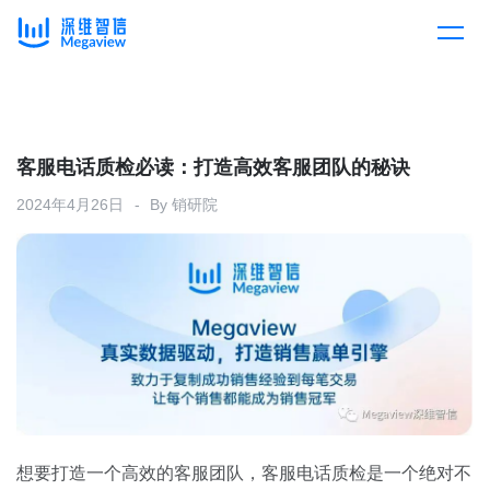
产品
Skip
to
content
解决方案
产品总览
客服电话质检必读：打造高效客服团队的秘诀
2024年4月26日
By
销研院
客户案例
产品集成
按行业
企业服务
开放平台
下载客户端
消费医疗
定价
教育
资源中心
汽车
想要打造一个高效的客服团队，客服电话质检是一个绝对不