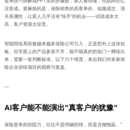
关于我们
资源中心
签单技巧拆解成PPT里的步骤图，新人看得懂，但肌肉记忆
房地产
没形成。更麻烦的是，保险销售的高客单价、低频成交、强
全部
关系属性，让新人几乎没有”练手”的机会——试错成本太
金融
高，客户资源太珍贵。
预约演示
白皮书
按角色
智能陪练系统被越来越多保险公司引入，正是想补上这块短
销售会话智能
销售人员
板。但市面上的产品参差不齐，能不能真的把临门一脚练出
来，需要一套判断标准。以下六个维度，来自我们对多家保
销售管理
险企业训练项目的观察与复盘。
按业务场景
—
交易跟进
AI客户能不能演出”真客户的犹豫”
培训辅导
保险签单前的阻力，往往不是明确拒绝，而是含糊拖延。”