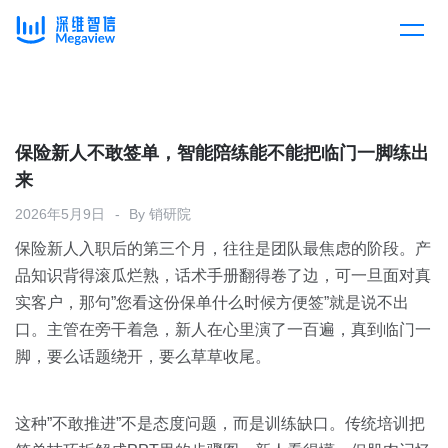
产品
Skip
to
content
解决方案
产品总览
保险新人不敢签单，智能陪练能不能把临门一脚练出
来
客户案例
产品集成
按行业
2026年5月9日
By
销研院
保险新人入职后的第三个月，往往是团队最焦虑的阶段。产
企业服务
开放平台
下载客户端
品知识背得滚瓜烂熟，话术手册翻得卷了边，可一旦面对真
实客户，那句”您看这份保单什么时候方便签”就是说不出
消费医疗
口。主管在旁干着急，新人在心里演了一百遍，真到临门一
定价
脚，要么话题绕开，要么草草收尾。
教育
资源中心
汽车
这种”不敢推进”不是态度问题，而是训练缺口。传统培训把