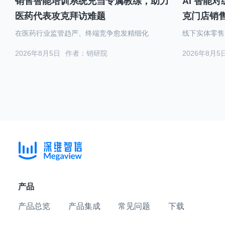
销售智能培训系统充当专属教练，助力
AI 智能
医药代表攻克拜访难题
克门店销
在医药行业监管趋严、终端竞争愈发精细化
线下实体零售
2026年8月5日
作者：销研院
2026年8月5
产品
产品总览
产品集成
常见问题
下载