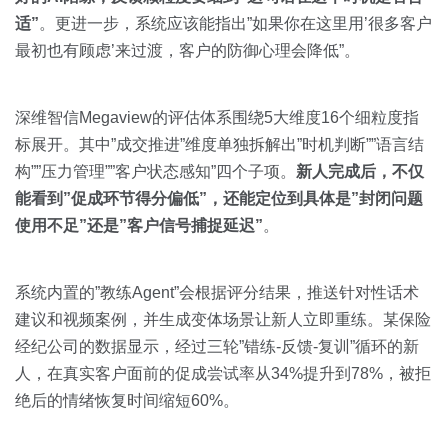
适”
。更进一步，系统应该能指出”如果你在这里用’很多客户
最初也有顾虑’来过渡，客户的防御心理会降低”。
深维智信Megaview的评估体系围绕5大维度16个细粒度指
标展开。其中”成交推进”维度单独拆解出”时机判断””语言结
构””压力管理””客户状态感知”四个子项。
新人完成后，不仅
能看到”促成环节得分偏低”，还能定位到具体是”封闭问题
使用不足”还是”客户信号捕捉延迟”
。
系统内置的”教练Agent”会根据评分结果，推送针对性话术
建议和视频案例，并生成变体场景让新人立即重练。某保险
经纪公司的数据显示，经过三轮”错练-反馈-复训”循环的新
人，在真实客户面前的促成尝试率从34%提升到78%，被拒
绝后的情绪恢复时间缩短60%。