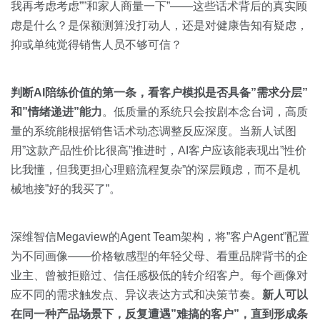
我再考虑考虑””和家人商量一下”——这些话术背后的真实顾
虑是什么？是保额测算没打动人，还是对健康告知有疑虑，
抑或单纯觉得销售人员不够可信？
判断AI陪练价值的第一条，看客户模拟是否具备”需求分层”
和”情绪递进”能力
。低质量的系统只会按剧本念台词，高质
量的系统能根据销售话术动态调整反应深度。当新人试图
用”这款产品性价比很高”推进时，AI客户应该能表现出”性价
比我懂，但我更担心理赔流程复杂”的深层顾虑，而不是机
械地接”好的我买了”。
深维智信Megaview的Agent Team架构，将”客户Agent”配置
为不同画像——价格敏感型的年轻父母、看重品牌背书的企
业主、曾被拒赔过、信任感极低的转介绍客户。每个画像对
应不同的需求触发点、异议表达方式和决策节奏。
新人可以
在同一种产品场景下，反复遭遇”难搞的客户”，直到形成条