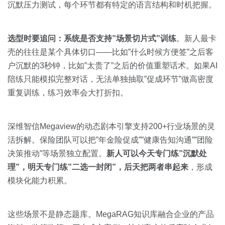
沉默压力测试，每个环节都有特定的语言结构和时机把握。
选型时要追问：系统是否支持”场景切片式”训练
。新人最卡
壳的往往是某个具体切口——比如”什么时候方便签”之后客
户沉默的3秒钟，比如”太贵了”之后的价值重塑话术。如果AI
陪练只能模拟完整对话，无法单独抽取”促成环节”做高密度
重复训练，练习效率会大打折扣。
深维智信Megaview的动态剧本引擎支持200+行业场景的灵
活拆解。保险团队可以把”年金险促成””健康告知沟通””团险
决策推动”等场景独立配置。
新人可以今天专门练”沉默处
理”，明天专门练”二选一封闭”，后天把两者串起来
，形成
模块化能力积累。
这些场景不是静态题库。MegaRAG知识库融合企业的产品