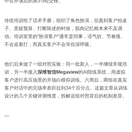
关于我们
资源中心
中在开场后的第3-5轮交锋。
房地产
全部
金融
传统培训给了话术手册，组织了角色扮演，但真到客户拍桌
预约演示
子、质疑预算、打断陈述的时候，肌肉记忆根本来不及调
白皮书
按角色
动。培训室里的”扮演客户”通常是同事，语气软、节奏慢、
不会追着打；而真实客户不会等你深呼吸。
销售会话智能
销售人员
他们后来做了一组对照实验：同一批新人，一半继续常规培
销售管理
训，另一半接入
深维智信Megaview
的AI陪练系统，用虚拟
客户进行高压场景的开场白模拟训练。六周后，两组在真实
按业务场景
客户对话中的完场率差距拉到34个百分点。这篇文章从训练
设计的几个关键评测维度，拆解这组对照背后的机制差异。
交易跟进
培训辅导
—