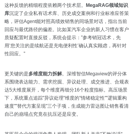
这种反馈的精细程度依赖两个技术层。
MegaRAG领域知识
库
沉淀了企业私有话术库、历史成交案例和行业标准应答策
略，评估Agent能对照高绩效销售的同场景对话，指出当前
回应与最优路径的偏差。比如某汽车企业的新人习惯在客户
质疑配置时直接反驳，系统会提示：”参考销冠话术，先
用’您关注的是续航还是充电便利性’确认真实顾虑，再针对
性回应。”
更关键的是
多维度能力拆解
。深维智信Megaview的评分体
系围绕表达能力、需求挖掘、异议处理、成交推进、合规表
达5大维度展开，每个维度再细分16个粒度指标。高压场景
下，系统重点追踪”异议处理”维度的”情绪稳定性””逻辑重构
速度””替代方案呈现”三个子项，生成能力雷达图让销售看清
自己的崩塌点究竟在抗压还是应变。