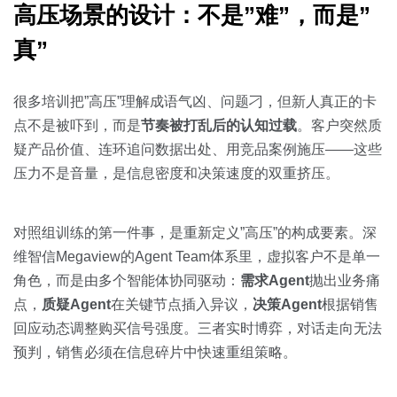
高压场景的设计：不是”难”，而是”
真”
很多培训把”高压”理解成语气凶、问题刁，但新人真正的卡
点不是被吓到，而是
节奏被打乱后的认知过载
。客户突然质
疑产品价值、连环追问数据出处、用竞品案例施压——这些
压力不是音量，是信息密度和决策速度的双重挤压。
对照组训练的第一件事，是重新定义”高压”的构成要素。深
维智信Megaview的Agent Team体系里，虚拟客户不是单一
角色，而是由多个智能体协同驱动：
需求Agent
抛出业务痛
点，
质疑Agent
在关键节点插入异议，
决策Agent
根据销售
回应动态调整购买信号强度。三者实时博弈，对话走向无法
预判，销售必须在信息碎片中快速重组策略。