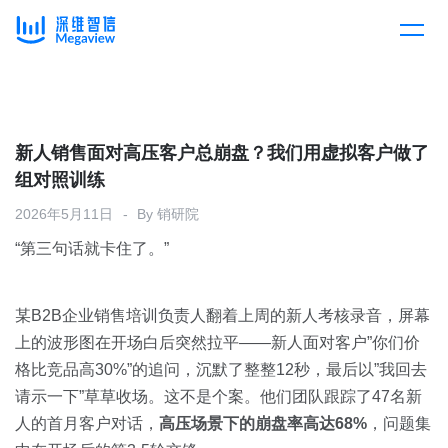
产品
Skip
to
content
解决方案
产品总览
新人销售面对高压客户总崩盘？我们用虚拟客户做了
组对照训练
客户案例
产品集成
按行业
2026年5月11日
By
销研院
“第三句话就卡住了。”
企业服务
开放平台
下载客户端
消费医疗
某B2B企业销售培训负责人翻着上周的新人考核录音，屏幕
定价
上的波形图在开场白后突然拉平——新人面对客户”你们价
教育
格比竞品高30%”的追问，沉默了整整12秒，最后以”我回去
资源中心
请示一下”草草收场。这不是个案。他们团队跟踪了47名新
汽车
人的首月客户对话，
高压场景下的崩盘率高达68%
，问题集