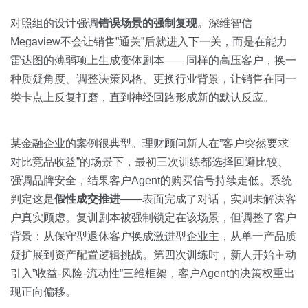
对照组的设计强调
错误场景的强制复现
。深维智信
Megaview不会让销售”通关”后就进入下一关，而是在能力
雷达图的薄弱项上生成变体剧本——同样的高压客户，换一
种质疑角度、调整决策风格、更换行业背景，让销售在同一
类卡点上反复打磨，直到神经回路形成新的默认反应。
某金融企业的案例很典型。理财顾问新人在”客户突然要求
对比竞品收益”的场景下，最初三次训练都选择回避比较、
强调品牌安全，结果客户Agent的购买信号持续走低。系统
判定这是
假性成交推进
——表面完成了对话，实则未解决客
户真实顾虑。复训剧本被强制锁定在该场景，但调整了客户
背景：从保守型退休客户换成激进型企业主，从单一产品质
疑扩展到资产配置逻辑挑战。第四次训练时，新人开始主动
引入”收益-风险-流动性”三维框架，客户Agent的决策权重出
现正向偏移。