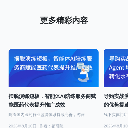
摆脱演练短板，智能体AI陪练服务商赋
导购实战演
能医药代表提升推广成效
的优势提
随着国内医药行业监管体系持续完善，纯营
线下实体门店
2026年8月10日
作者：销研院
2026年8月1