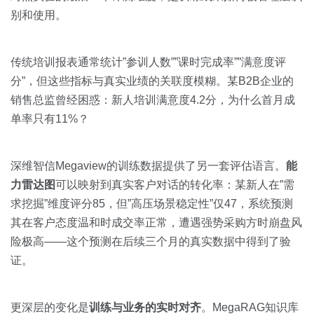
别和使用。
传统培训报表通常统计”参训人数””课时完成率””满意度评
分”，但这些指标与真实业绩的关联度模糊。某B2B企业的
销售总监曾经困惑：新人培训满意度4.2分，为什么首月成
单率只有11%？
深维智信Megaview的训练数据提供了另一套评估语言。
能
力雷达图
可以映射到真实客户对话的转化率：某新人在”需
求挖掘”维度评分85，但”高压场景稳定性”仅47，系统预测
其在客户态度温和时成交率正常，遭遇强势采购方时崩盘风
险极高——这个预测在后续三个月的真实数据中得到了验
证。
更深层的变化是
训练与业务的实时对齐
。MegaRAG知识库