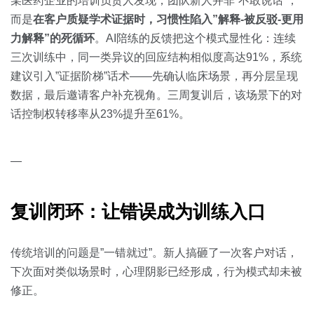
某医药企业的培训负责人发现，团队新人并非”不敢说话”，
而是
在客户质疑学术证据时，习惯性陷入”解释-被反驳-更用
力解释”的死循环
。AI陪练的反馈把这个模式显性化：连续
三次训练中，同一类异议的回应结构相似度高达91%，系统
建议引入”证据阶梯”话术——先确认临床场景，再分层呈现
数据，最后邀请客户补充视角。三周复训后，该场景下的对
话控制权转移率从23%提升至61%。
—
复训闭环：让错误成为训练入口
传统培训的问题是”一错就过”。新人搞砸了一次客户对话，
下次面对类似场景时，心理阴影已经形成，行为模式却未被
修正。