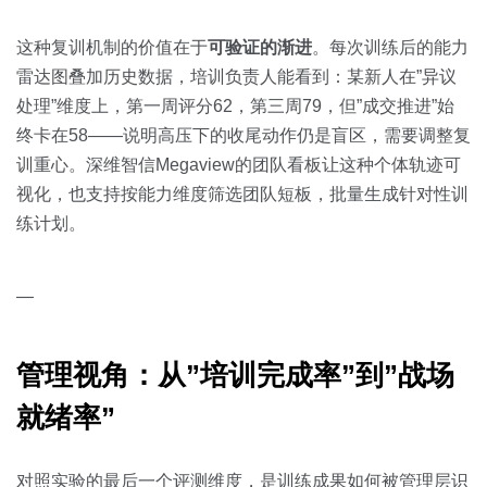
这种复训机制的价值在于
可验证的渐进
。每次训练后的能力
雷达图叠加历史数据，培训负责人能看到：某新人在”异议
处理”维度上，第一周评分62，第三周79，但”成交推进”始
终卡在58——说明高压下的收尾动作仍是盲区，需要调整复
训重心。深维智信Megaview的团队看板让这种个体轨迹可
视化，也支持按能力维度筛选团队短板，批量生成针对性训
练计划。
—
管理视角：从”培训完成率”到”战场
就绪率”
对照实验的最后一个评测维度，是训练成果如何被管理层识