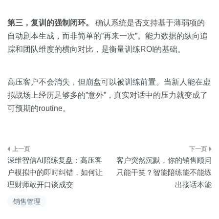
第三，复训的强制闭环。
确认系统是否支持基于薄弱项的
自动剧本生成，而非简单的”再来一次”。能力数据的纵向追
踪和团队维度的横向对比，是衡量训练ROI的基础。
高压客户不会消失，但崩盘可以被训练前置。当新人能在虚
拟战场上经历足够多的”意外”，真实对话中的压力就变成了
可预期的routine。
文
深维智信AI陪练复盘：高压客
客户突然沉默，你的销售顾问
章
户模拟中的即时纠错，如何让
只能干笑？智能陪练能不能练
理财师敢开口谈成交
出接话本能
导
销售管理
航