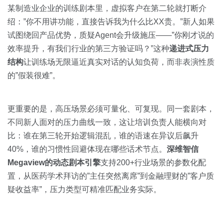
某制造业企业的训练剧本里，虚拟客户在第二轮就打断介
绍：”你不用讲功能，直接告诉我为什么比XX贵。”新人如果
试图绕回产品优势，质疑Agent会升级施压——”你刚才说的
效率提升，有我们行业的第三方验证吗？”这种
递进式压力
结构
让训练场无限逼近真实对话的认知负荷，而非表演性质
的”假装很难”。
更重要的是，高压场景必须可量化、可复现。同一套剧本，
不同新人面对的压力曲线一致，这让培训负责人能横向对
比：谁在第三轮开始逻辑混乱，谁的语速在异议后飙升
40%，谁的习惯性回避体现在哪些话术节点。
深维智信
Megaview的动态剧本引擎
支持200+行业场景的参数化配
置，从医药学术拜访的”主任突然离席”到金融理财的”客户质
疑收益率”，压力类型可精准匹配业务实际。
—