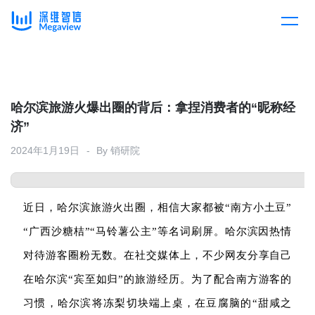
产品
Skip
to
content
解决方案
产品总览
哈尔滨旅游火爆出圈的背后：拿捏消费者的“昵称经
济”
客户案例
产品集成
按行业
2024年1月19日
By
销研院
企业服务
开放平台
下载客户端
近日，哈尔滨旅游火出圈，相信大家都被“南方小土豆”
消费医疗
“广西沙糖桔”“马铃薯公主”等名词刷屏。哈尔滨因热情
定价
对待游客圈粉无数。在社交媒体上，不少网友分享自己
教育
资源中心
在哈尔滨“宾至如归”的旅游经历。为了配合南方游客的
汽车
习惯，哈尔滨将冻梨切块端上桌，在豆腐脑的“甜咸之