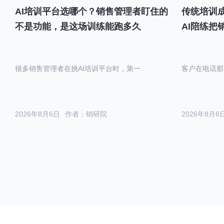
AI培训平台选哪个？销售管理者盯住的
传统培训成
不是功能，是这场训练能跑多久
AI陪练把
很多销售管理者在挑AI培训平台时，第一
客户在电话那
2026年8月6日
作者：销研院
2026年8月6