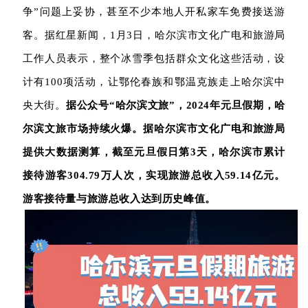
关于我们
资源中心
房地产
争”问题上妥协，甚至不少本地人开私家车免费接送游
客。据红星新闻，1月3日，哈尔滨市文化广电和旅游局
全部
金融
工作人员表示，整个冰雪季包括群众文化这些活动，设
预约演示
白皮书
计有100项活动，让鄂伦春族和鄂温克族走上哈尔滨中
按角色
央大街。
据公众号
“哈尔滨文旅”，2024年
元旦
假期，哈
销售会话智能
销售人员
尔滨文旅市场持续火爆。据哈尔滨市文化广电和旅游局
提供大数据测算，截至元旦假日第3天，哈尔滨市累计
销售管理
接待游客304.79万人次，实现旅游总收入59.14亿元。
按业务场景
游客接待量与旅游总收入达到历史峰值
。
交易跟进
培训辅导