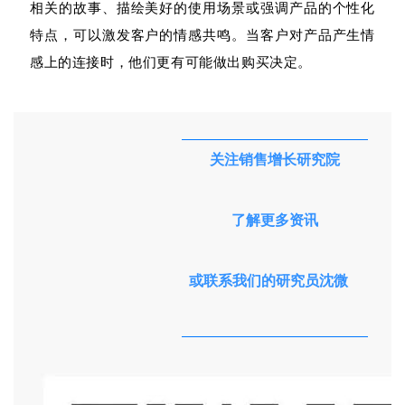
相关的故事、描绘美好的使用场景或强调产品的个性化
特点，可以激发客户的情感共鸣。当客户对产品产生情
感上的连接时，他们更有可能做出购买决定。
关
注
销
售
增
长
研
究
院
了
解
更
多
资
讯
或
联
系
我
们
的
研
究
员
沈
微