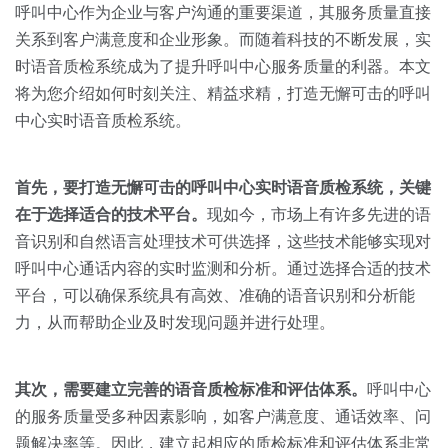
关于我们
资源中心
呼叫中心作为企业与客户沟通的重要渠道，其服务质量直接
房地产
关系到客户满意度和企业形象。而随着科技的不断发展，实
全部
金融
时语音质检系统成为了提升呼叫中心服务质量的利器。本文
预约演示
将为您介绍如何时刻关注、精益求精，打造无懈可击的呼叫
白皮书
中心实时语音质检系统。
按角色
销售会话智能
销售人员
首先，要打造无懈可击的呼叫中心实时语音质检系统，关键
在于选择适合的技术平台。
现如今，市场上有许多先进的语
销售管理
音识别和自然语言处理技术可供选择，这些技术能够实现对
呼叫中心通话内容的实时监测和分析。通过选择合适的技术
按业务场景
平台，可以确保系统具有高效、准确的语音识别和分析能
力，从而帮助企业及时发现问题并进行处理。
交易跟进
培训辅导
其次，需要建立完善的语音质检标准和评估体系。
呼叫中心
的服务质量受多种因素影响，如客户满意度、通话效率、问
题解决率等。因此，建立起相应的质检标准和评估体系非常