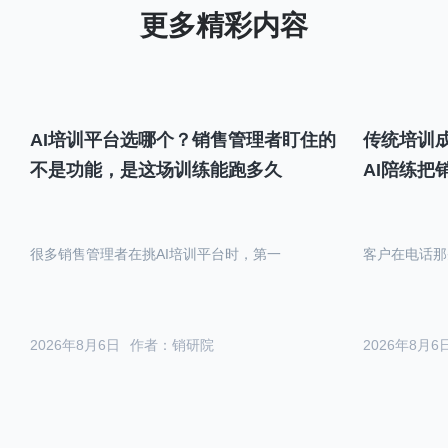
AI培训平台选哪个？销售管理者盯住的
传统培训成
不是功能，是这场训练能跑多久
AI陪练把
很多销售管理者在挑AI培训平台时，第一
客户在电话那
2026年8月6日
作者：销研院
2026年8月6