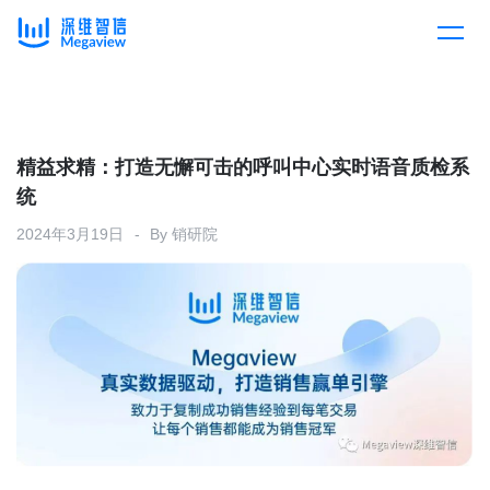
产品
Skip
to
content
解决方案
产品总览
精益求精：打造无懈可击的呼叫中心实时语音质检系
统
客户案例
产品集成
按行业
2024年3月19日
By
销研院
企业服务
开放平台
下载客户端
消费医疗
定价
教育
资源中心
汽车