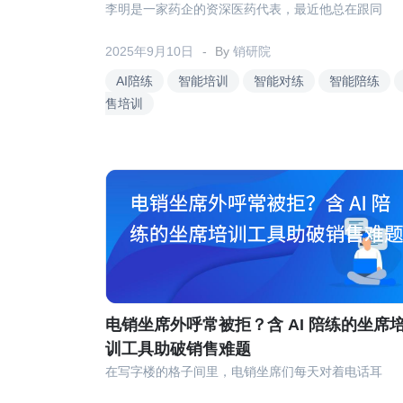
李明是一家药企的资深医药代表，最近他总在跟同
2025年9月10日
By
销研院
AI陪练
智能培训
智能对练
智能陪练
售培训
电销坐席外呼常被拒？含 AI 陪练的坐席
训工具助破销售难题
在写字楼的格子间里，电销坐席们每天对着电话耳