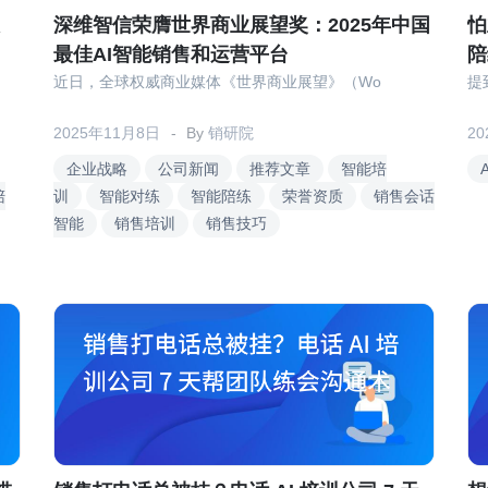
深维智信荣膺世界商业展望奖：2025年中国
怕
最佳AI智能销售和运营平台
陪
近日，全球权威商业媒体《世界商业展望》（Wo
提
2025年11月8日
By
销研院
2
企业战略
公司新闻
推荐文章
智能培
陪
训
智能对练
智能陪练
荣誉资质
销售会话
智能
销售培训
销售技巧