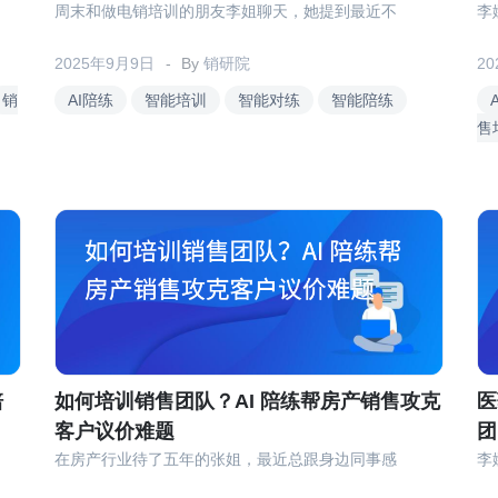
周末和做电销培训的朋友李姐聊天，她提到最近不
李
2025年9月9日
By
销研院
2
销
AI陪练
智能培训
智能对练
智能陪练
售
培
如何培训销售团队？AI 陪练帮房产销售攻克
医
客户议价难题
团
在房产行业待了五年的张姐，最近总跟身边同事感
李