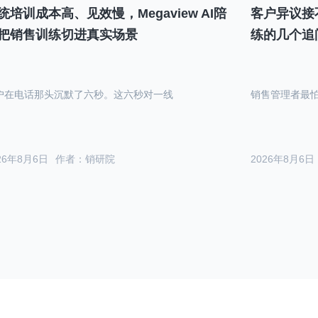
统培训成本高、见效慢，Megaview AI陪
客户异议接
把销售训练切进真实场景
练的几个追
户在电话那头沉默了六秒。这六秒对一线
销售管理者最
26年8月6日
作者：销研院
2026年8月6日