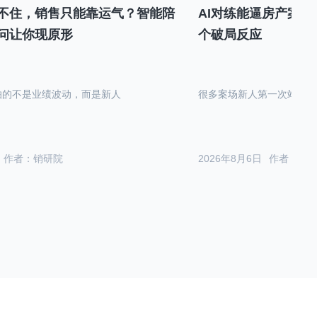
不住，销售只能靠运气？智能陪
AI对练能逼房产案场
问让你现原形
个破局反应
怕的不是业绩波动，而是新人
很多案场新人第一次站在沙
作者：销研院
2026年8月6日
作者：销