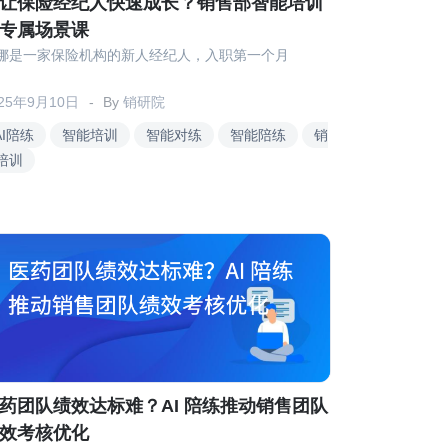
让保险经纪人快速成长？销售部智能培训
专属场景课
娜是一家保险机构的新人经纪人，入职第一个月
025年9月10日
By
销研院
AI陪练
智能培训
智能对练
智能陪练
销
培训
药团队绩效达标难？AI 陪练推动销售团队
效考核优化