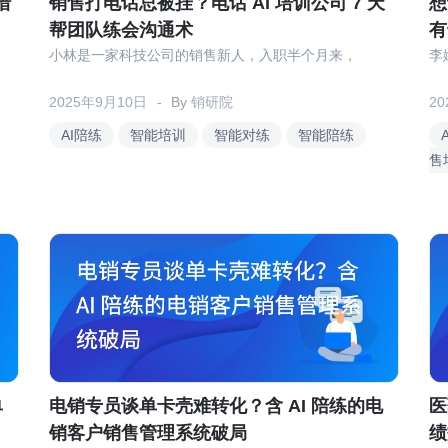
措
销售打电话总被挂？电话 AI 培训公司 7 天
想
帮团队练会沟通术
有
小林是一家科技公司的销售新人，入职半个月来，
李
2025年9月10日
By
销研院
2
AI陪练
智能培训
智能对练
智能陪练
售
单
电销专员谈单卡壳难转化？含 AI 陪练的电
医
销客户销售管理系统破局
绩