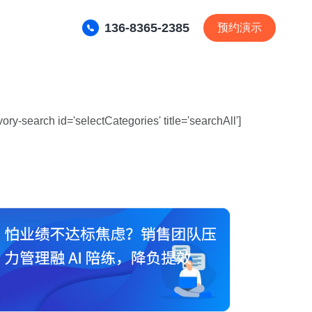
136-8365-2385
预约演示
ivory-search id='selectCategories' title='searchAll']