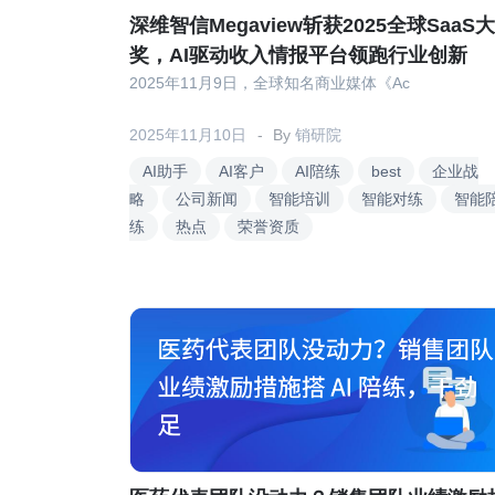
深维智信Megaview斩获2025全球SaaS大
奖，AI驱动收入情报平台领跑行业创新
2025年11月9日，全球知名商业媒体《Ac
2025年11月10日
By
销研院
AI助手
AI客户
AI陪练
best
企业战
略
公司新闻
智能培训
智能对练
智能
练
热点
荣誉资质