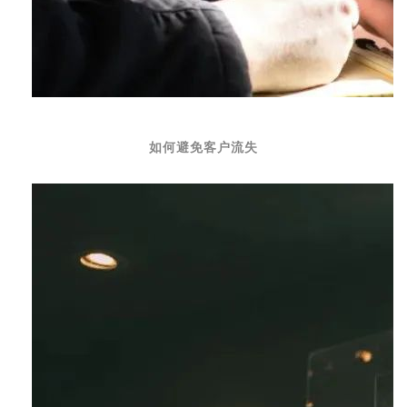
如
何
避
免
客
户
流
失