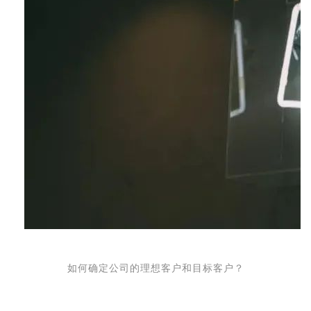
如
何
确
定
公
司
的
理
想
客
户
和
目
标
客
户
？