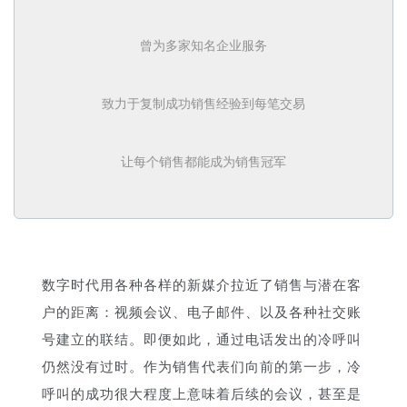
关于我们
资源中心
房地产
曾为多家知名企业服务
全部
金融
预约演示
白皮书
致力于复制成功销售经验到每笔交易
按角色
销售会话智能
销售人员
让每个销售都能成为销售冠军
销售管理
按业务场景
数字时代用各种各样的新媒介拉近了销售与潜在客
交易跟进
户的距离：视频会议、电子
邮件、以及各种社交账
号建立的联结。即便如此，通过电话发出的冷呼叫
培训辅导
仍然
没有过时。作为销售代表们向前的第一步，冷
呼叫的成功很大程度上意味着后续的会议，甚至是