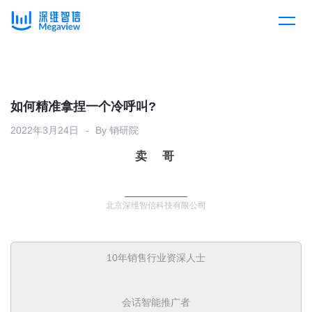
产品
Skip
to
content
解决方案
产品总览
如何精准拿捏一个冷呼叫?
2022年3月24日
By
销研院
客户案例
产品集成
按行业
卖 哥
企业服务
开放平台
下载客户端
北京深维智信科技有限公司
消费医疗
定价
教育
10年销售行业资深人士
资源中心
汽车
会话智能推广者