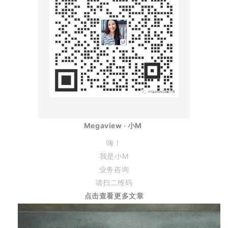
Megaview · 小M
嗨！
我是小M
业务咨询
请扫二维码
点
击
查
看
更
多
文
章