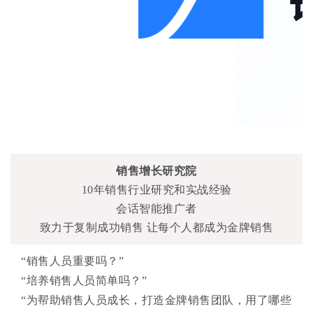
关于我们
资源中心
房地产
全部
金融
预约演示
白皮书
按角色
销售会话智能
销售人员
销售管理
销售增长研究院
10年销售行业研究和实战经验
按业务场景
会话智能推广者
致力于复制成功销售 让每个人都成为金牌销售
交易跟进
“销售人员重要吗？”
培训辅导
“培养销售人员简单吗？”
“为帮助销售人员成长，打造金牌销售团队，用了哪些