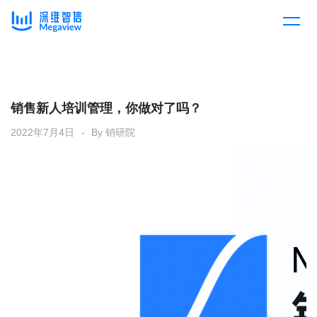
产品
Skip
to
content
解决方案
产品总览
销售新人培训管理，你做对了吗？
2022年7月4日
By
销研院
客户案例
产品集成
按行业
企业服务
开放平台
下载客户端
消费医疗
定价
教育
资源中心
汽车