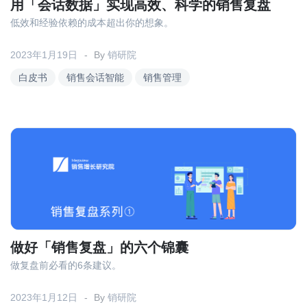
关于我们
资源中心
用「会话数据」实现高效、科学的销售复盘
房地产
低效和经验依赖的成本超出你的想象。
全部
金融
2023年1月19日
By
销研院
预约演示
白皮书
白皮书
销售会话智能
销售管理
按角色
销售会话智能
销售人员
销售管理
按业务场景
交易跟进
做好「销售复盘」的六个锦囊
培训辅导
做复盘前必看的6条建议。
2023年1月12日
By
销研院