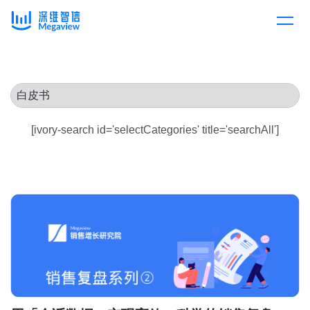
产品
Skip
to
content
解决方案
产品总览
[ivory-search id='selectCategories' title='searchAll']
客户案例
产品集成
按行业
企业服务
开放平台
下载客户端
消费医疗
定价
教育
资源中心
汽车